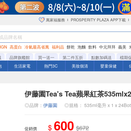
萬家福服務
PROSPERITY PLAZA APP下載
IGN
高蛋白
冷氣最高省萬
福利品
餅乾
泡麵
飲料
中元拜拜
義美
海苔
城
品牌旗艦館
買一送一
第二件五折
點數加碼送
檔期
泡
生活家電
熱門3C
美妝個清
嬰童保健
伊藤園Tea's Tea蘋果紅茶535mlx2
◎品牌：
伊藤園
◎規格： 535ml毫升 x 1 x 24Bot
600
$
$672
促銷價