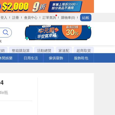
結帳
登入
註冊
會員中心
訂單查詢
購物車(0)
米
促銷
整箱購划算
活動總覽
家速配
超商取貨
休閒娛樂
日用生活
傢俱寢飾
服飾鞋包
4
tle瓶