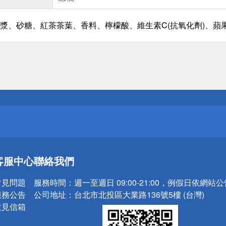
漿、砂糖、紅茶茶葉、香料、檸檬酸、維生素C(抗氧化劑)、蘋
送
請小心！
送
客服中心
聯絡我們
請小心！
常見問題
服務時間：
週一至週日 09:00-21:00，例假日依網站
服務公告
公司地址：
台北市北投區大業路136號5樓 (台灣)
意見信箱