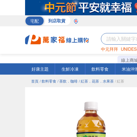
宅配
到店取貨
中元拜拜
UNIDES
巧克力
罐頭
咖啡
線上商
好康主題
生鮮冷凍
飲料零食
米油沖
首頁
/ 飲料零食
/ 茶飲．咖啡
/ 紅茶．花茶．水果茶
/ 紅茶