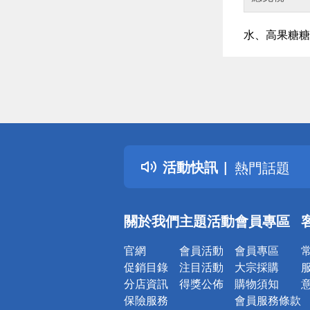
水、高果糖糖
偏遠地區配
詐騙網頁！
得獎公告
活動快訊
熱門話題
銀行優惠
偏遠地區配
關於我們
主題活動
會員專區
詐騙網頁！
官網
會員活動
會員專區
促銷目錄
注目活動
大宗採購
分店資訊
得獎公佈
購物須知
保險服務
會員服務條款