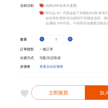
促銷活動
箱購(699免基本運費)
即日起-9/1 不限金額下單贈$200券(單
如使用折價券/折扣碼則不符贈送資格，
品滿$2,000可折，不得與其他優惠活動合
數量
訂單類型
一般訂單
出貨方式
宅配/到店取貨
折價券
查看全站折價券
立即購買
加