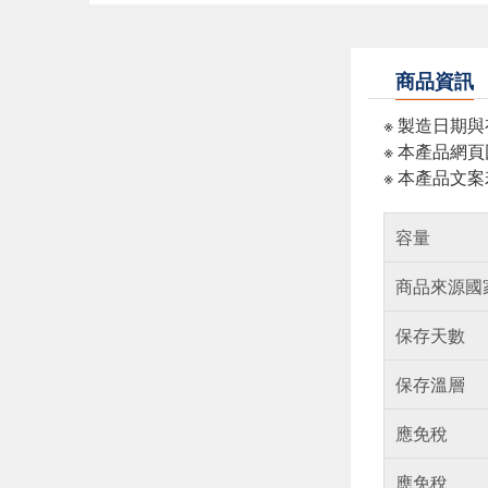
商品資訊
※ 製造日期
※ 本產品網
※ 本產品文
容量
商品來源國
保存天數
保存溫層
應免稅
應免稅