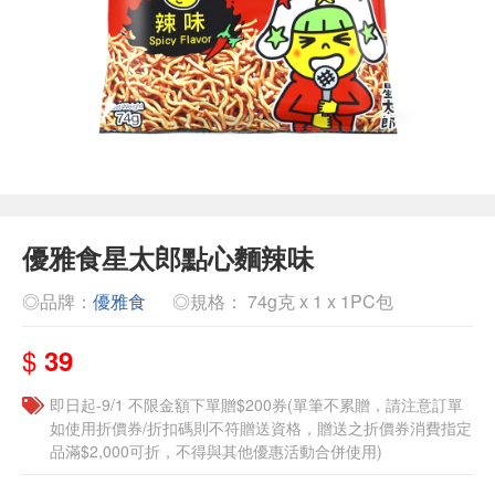
優雅食星太郎點心麵辣味
◎品牌：
優雅食
◎規格： 74g克 x 1 x 1PC包
$
39
即日起-9/1 不限金額下單贈$200券(單筆不累贈，請注意訂單
如使用折價券/折扣碼則不符贈送資格，贈送之折價券消費指定
品滿$2,000可折，不得與其他優惠活動合併使用)