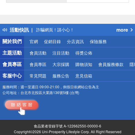
得獎公告
熱門話題
銀行優惠
偏遠地區配送
活動快訊
more
詐騙網頁！請小心！
關於我們
官網
促銷目錄
分店資訊
保險服務
主題活動
會員活動
注目活動
得獎公佈
會員專區
會員專區
大宗採購
購物須知
會員服務條款
隱
客服中心
常見問題
服務公告
意見信箱
服務時間：
週一至週日 09:00-21:00，例假日依網站公告為主
公司地址：
台北市北投區大業路136號5樓 (台灣)
食品業者登錄字號 A-122662550-00000-6
Copyright©2026 Uni-Prosperity Lifestyle Corp. All Right Reserved