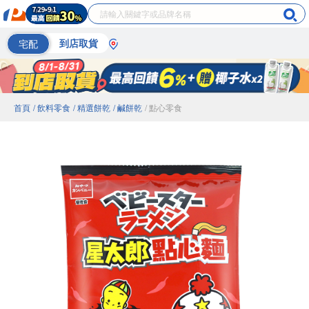
宅配
到店取貨
首頁
/ 飲料零食
/ 精選餅乾
/ 鹹餅乾
/ 點心零食