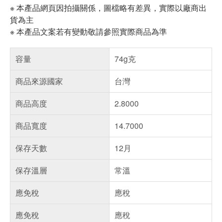
※ 本產品網頁因拍攝關係，圖檔略有差異，實際以廠商出
貨為主
※ 本產品文案若有變動敬請參照實際商品為準
容量
74g克
商品來源國家
台灣
商品高度
2.8000
商品寬度
14.7000
保存天數
12月
保存溫層
常溫
應免稅
應稅
偏遠地區配送
應免稅
應稅
詐騙網頁！請小心！