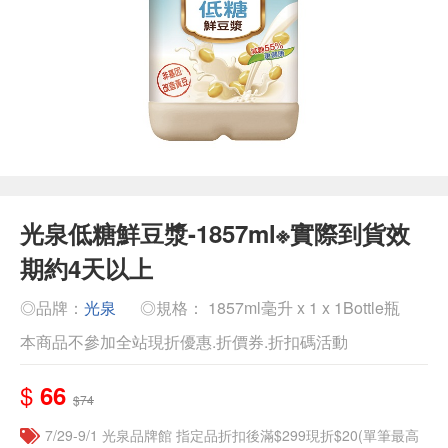
光泉低糖鮮豆漿-1857ml※實際到貨效
期約4天以上
◎品牌：
光泉
◎規格： 1857ml毫升 x 1 x 1Bottle瓶
本商品不參加全站現折優惠.折價券.折扣碼活動
$
66
$74
7/29-9/1 光泉品牌館 指定品折扣後滿$299現折$20(單筆最高