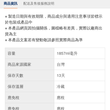
商品資訊
配送及售後服務說明
※ 製造日期與有效期限，商品成分與適用注意事項皆標示
於包裝或產品中
※ 本產品網頁因拍攝關係，圖檔略有差異，實際以廠商出
貨為主
※ 本產品文案若有變動敬請參照實際商品為準
容量
1857ml毫升
商品來源國家
台灣
保存天數
13天
保存溫層
冷藏
應免稅
應稅
應免稅
應稅