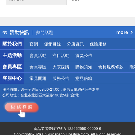
偏遠地區配送
詐騙網頁！請小心！
得獎公告
活動快訊
more
熱門話題
銀行優惠
關於我們
官網
促銷目錄
分店資訊
保險服務
偏遠地區配送
詐騙網頁！請小心！
主題活動
會員活動
注目活動
得獎公佈
會員專區
會員專區
大宗採購
購物須知
會員服務條款
隱
客服中心
常見問題
服務公告
意見信箱
服務時間：
週一至週日 09:00-21:00，例假日依網站公告為主
公司地址：
台北市北投區大業路136號5樓 (台灣)
食品業者登錄字號 A-122662550-00000-6
Copyright©2026 Uni-Prosperity Lifestyle Corp. All Right Reserved