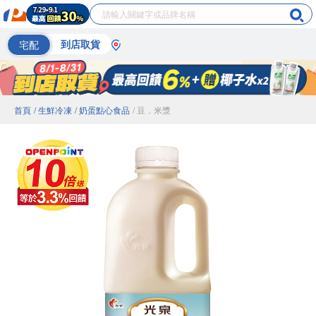
宅配
到店取貨
首頁
/ 生鮮冷凍
/ 奶蛋點心食品
/ 豆．米漿