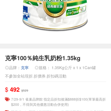
克寧100％純生乳奶粉1.35kg
◎品牌：
克寧
◎規格： 1.35Kg公斤 x 1 x 1Can罐
不參加全站現折.折價券.折扣碼活動
$
492
$529
7/29-9/1 雀巢品牌館 指定品折扣後滿$888折$100(單筆最高折
$200，不得與其他優惠活動合併使用)