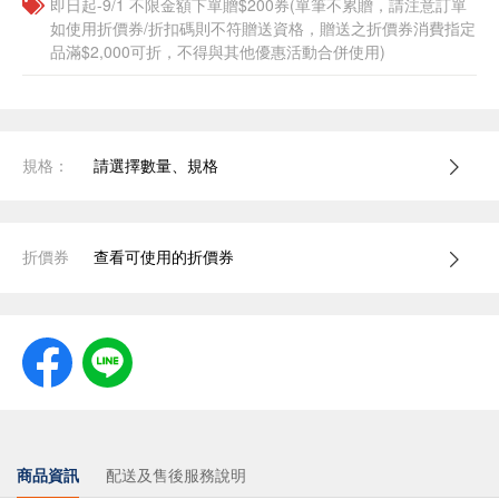
即日起-9/1 不限金額下單贈$200券(單筆不累贈，請注意訂單
如使用折價券/折扣碼則不符贈送資格，贈送之折價券消費指定
品滿$2,000可折，不得與其他優惠活動合併使用)
規格：
請選擇數量、規格
折價券
查看可使用的折價券
商品資訊
配送及售後服務說明