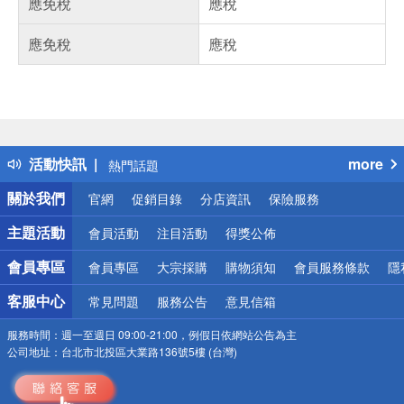
應免稅
應稅
應免稅
應稅
偏遠地區配送
詐騙網頁！請小心！
得獎公告
活動快訊
more
熱門話題
銀行優惠
關於我們
官網
促銷目錄
分店資訊
保險服務
偏遠地區配送
詐騙網頁！請小心！
主題活動
會員活動
注目活動
得獎公佈
會員專區
會員專區
大宗採購
購物須知
會員服務條款
隱
客服中心
常見問題
服務公告
意見信箱
服務時間：
週一至週日 09:00-21:00，例假日依網站公告為主
公司地址：
台北市北投區大業路136號5樓 (台灣)