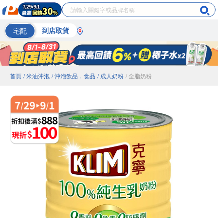
宅配
到店取貨
首頁
/ 米油沖泡
/ 沖泡飲品．食品
/ 成人奶粉
/ 全脂奶粉