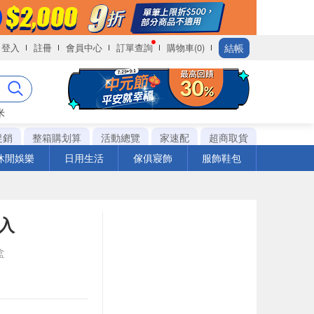
結帳
登入
註冊
會員中心
訂單查詢
購物車(0)
米
促銷
整箱購划算
活動總覽
家速配
超商取貨
休閒娛樂
日用生活
傢俱寢飾
服飾鞋包
5入
盒