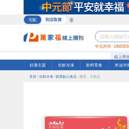
宅配
到店取貨
中元拜拜
UNIDES
巧克力
罐頭
咖啡
線上商
好康主題
生鮮冷凍
飲料零食
米油沖
首頁
/ 生鮮冷凍
/ 奶蛋點心食品
/ 雞蛋．豆製品