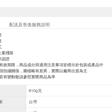
配送及售後服務說明
翅
境
式
生素殘留
章認證
與有效期限，商品成分與適用注意事項皆標示於包裝或產品中
頁因拍攝關係，圖檔略有差異，實際以廠商出貨為主
案若有變動敬請參照實際商品為準
810g克
家
台灣