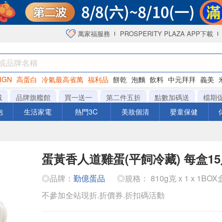
萬家福服務
PROSPERITY PLAZA APP下載
IGN
高蛋白
冷氣最高省萬
福利品
餅乾
泡麵
飲料
中元拜拜
義美
海苔
城
品牌旗艦館
買一送一
第二件五折
點數加碼送
檔期
泡
生活家電
熱門3C
美妝個清
嬰童保健
蛋黃香人道雞蛋(平飼冷藏) 每盒1
◎品牌：
勤億蛋品
◎規格： 810g克 x 1 x 1BOX
不參加全站現折.折價券.折扣碼活動