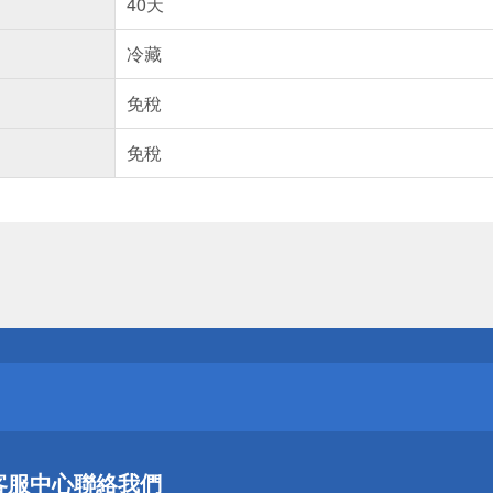
40天
冷藏
免稅
免稅
送
請小心！
送
客服中心
聯絡我們
請小心！