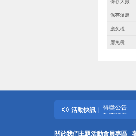
保存天數
保存溫層
應免稅
應免稅
偏遠地區配
詐騙網頁！
得獎公告
活動快訊
熱門話題
銀行優惠
偏遠地區配
關於我們
主題活動
會員專區
詐騙網頁！