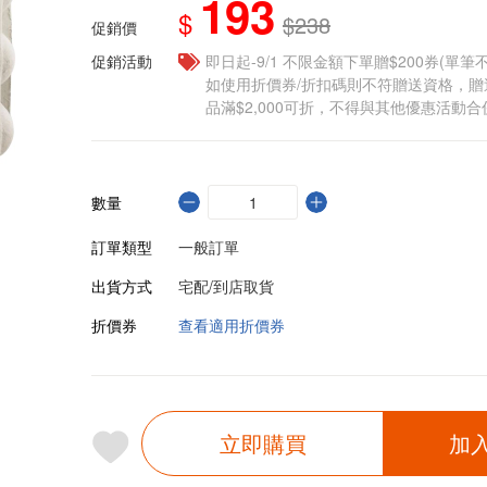
193
$
$238
促銷價
促銷活動
即日起-9/1 不限金額下單贈$200券(單
如使用折價券/折扣碼則不符贈送資格，
品滿$2,000可折，不得與其他優惠活動合
數量
訂單類型
一般訂單
出貨方式
宅配/到店取貨
折價券
查看適用折價券
立即購買
加