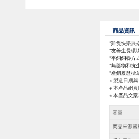
商品資訊
*雞隻快樂展
*友善生長環
*平飼飼養方
*無藥物和抗
*產銷履歷標
※ 製造日期
※ 本產品網
※ 本產品文
容量
商品來源國