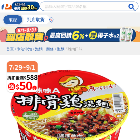
宅配
到店取貨
首頁
/ 米油沖泡
/ 泡麵．麵條
/ 泡麵
/ 雞肉口味