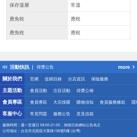
保存溫層
常溫
應免稅
應稅
應免稅
應稅
偏遠地區配送
詐騙網頁！請小心！
得獎公告
活動快訊
more
熱門話題
銀行優惠
關於我們
官網
促銷目錄
分店資訊
保險服務
偏遠地區配送
詐騙網頁！請小心！
主題活動
會員活動
注目活動
得獎公佈
會員專區
會員專區
大宗採購
購物須知
會員服務條款
隱
客服中心
常見問題
服務公告
意見信箱
服務時間：
週一至週日 09:00-21:00，例假日依網站公告為主
公司地址：
台北市北投區大業路136號5樓 (台灣)