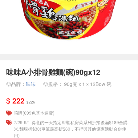
味味A小排骨雞麵(碗)90gx12
◎品牌：
味味
◎規格： 90g克 x 1 x 12Bowl碗
$
222
$226
箱購(699免基本運費)
7/29-9/1 得意的一天指定即饗私房菜系列折扣後滿$189合購
米,麵現折$30(單筆最高折$60，不得與其他優惠活動合併使
用)