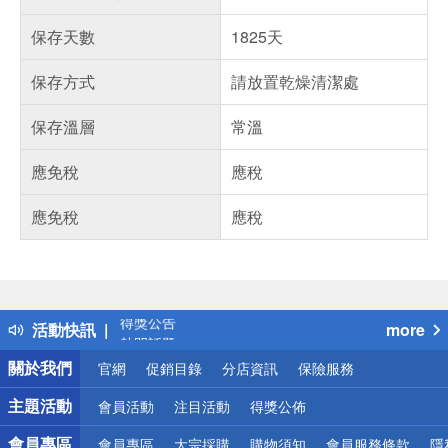
保存天數
1825天
保存方式
請放置乾燥清潔處
保存溫層
常溫
應免稅
應稅
應免稅
應稅
偏遠地區配送
詐騙網頁！請小心！
得獎公告
活動快訊
more
熱門話題
銀行優惠
關於我們
官網
促銷目錄
分店資訊
保險服務
偏遠地區配送
詐騙網頁！請小心！
主題活動
會員活動
注目活動
得獎公佈
會員專區
會員專區
大宗採購
購物須知
會員服務條款
隱