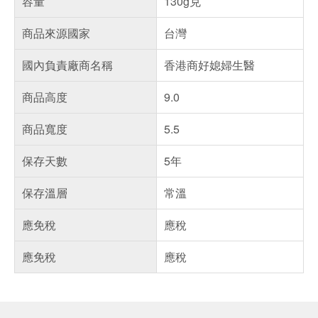
容量
130g克
商品來源國家
台灣
國內負責廠商名稱
香港商好媳婦生醫
商品高度
9.0
商品寬度
5.5
保存天數
5年
保存溫層
常溫
應免稅
應稅
應免稅
應稅
偏遠地區配送
詐騙網頁！請小心！