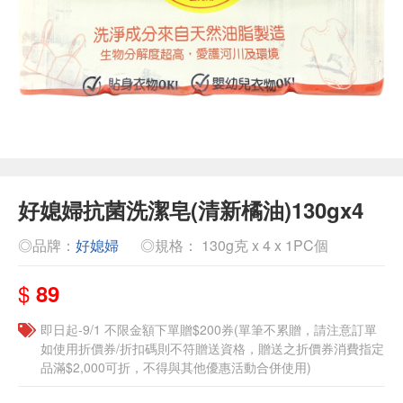
好媳婦抗菌洗潔皂(清新橘油)130gx4
◎品牌：
好媳婦
◎規格： 130g克 x 4 x 1PC個
$
89
即日起-9/1 不限金額下單贈$200券(單筆不累贈，請注意訂單
如使用折價券/折扣碼則不符贈送資格，贈送之折價券消費指定
品滿$2,000可折，不得與其他優惠活動合併使用)