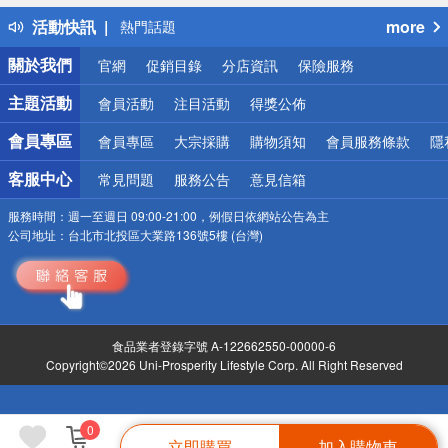
得獎公告
活動快訊
more
熱門話題
銀行優惠
關於我們
官網
促銷目錄
分店資訊
保險服務
偏遠地區配送
詐騙網頁！請小心！
主題活動
會員活動
注目活動
得獎公佈
會員專區
會員專區
大宗採購
購物須知
會員服務條款
隱
客服中心
常見問題
服務公告
意見信箱
服務時間：
週一至週日 09:00-21:00，例假日依網站公告為主
公司地址：
台北市北投區大業路136號5樓 (台灣)
食品業者登錄字號 A-122662550-00000-6
Copyright©2026 Uni-Prosperity Lifestyle Corp. All Right Reserved
0
立即購買
加入購物車