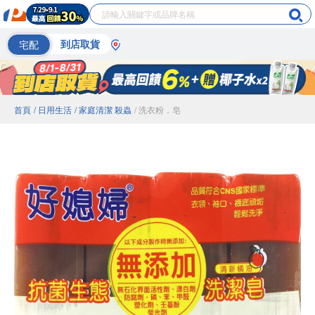
宅配
到店取貨
首頁
/ 日用生活
/ 家庭清潔 殺蟲
/ 洗衣粉．皂