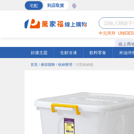
宅配
到店取貨
中元拜拜
UNIDES
巧克力
罐頭
海苔
線上商
好康主題
生鮮冷凍
飲料零食
米油沖
首頁
/ 傢俱寢飾
/ 收納整理
/ 大型收納箱