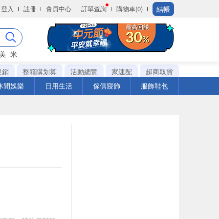
結帳
登入
註冊
會員中心
訂單查詢
購物車(0)
美
米
促銷
整箱購划算
活動總覽
家速配
超商取貨
休閒娛樂
日用生活
傢俱寢飾
服飾鞋包