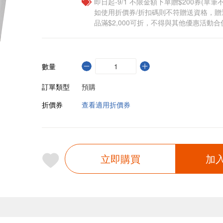
即日起-9/1 不限金額下單贈$200券(單
如使用折價券/折扣碼則不符贈送資格，
品滿$2,000可折，不得與其他優惠活動合
數量
訂單類型
預購
折價券
查看適用折價券
立即購買
加