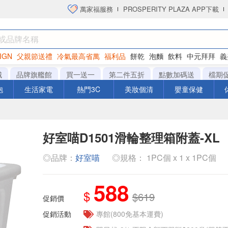
萬家福服務
PROSPERITY PLAZA APP下載
IGN
父親節送禮
冷氣最高省萬
福利品
餅乾
泡麵
飲料
中元拜拜
義
洋芋片
城
品牌旗艦館
買一送一
第二件五折
點數加碼送
檔期
泡
生活家電
熱門3C
美妝個清
嬰童保健
好室喵D1501滑輪整理箱附蓋-XL
◎品牌：
好室喵
◎規格： 1PC個 x 1 x 1PC個
588
$
$619
促銷價
促銷活動
專館(800免基本運費)