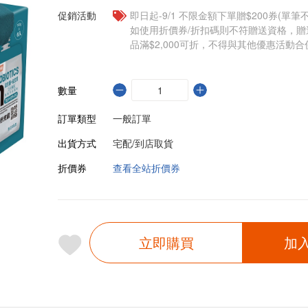
促銷活動
即日起-9/1 不限金額下單贈$200券(單
如使用折價券/折扣碼則不符贈送資格，
品滿$2,000可折，不得與其他優惠活動合
數量
訂單類型
一般訂單
出貨方式
宅配/到店取貨
折價券
查看全站折價券
立即購買
加