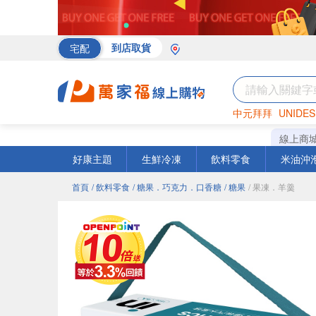
宅配
到店取貨
中元拜拜
UNIDES
海苔
巧克力
罐頭
線上商
好康主題
生鮮冷凍
飲料零食
米油沖
首頁
/ 飲料零食
/ 糖果．巧克力．口香糖
/ 糖果
/ 果凍．羊羹