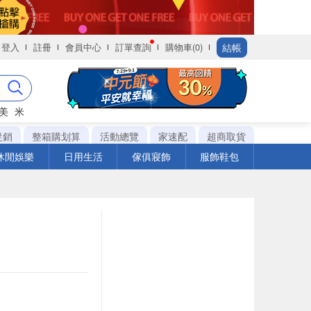
結帳
登入
註冊
會員中心
訂單查詢
購物車(0)
美
米
促銷
整箱購划算
活動總覽
家速配
超商取貨
休閒娛樂
日用生活
傢俱寢飾
服飾鞋包