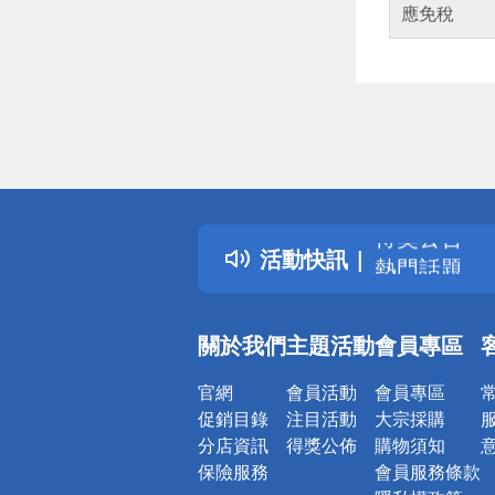
應免稅
偏遠地區配
詐騙網頁！
得獎公告
活動快訊
熱門話題
銀行優惠
偏遠地區配
關於我們
主題活動
會員專區
詐騙網頁！
官網
會員活動
會員專區
促銷目錄
注目活動
大宗採購
分店資訊
得獎公佈
購物須知
保險服務
會員服務條款