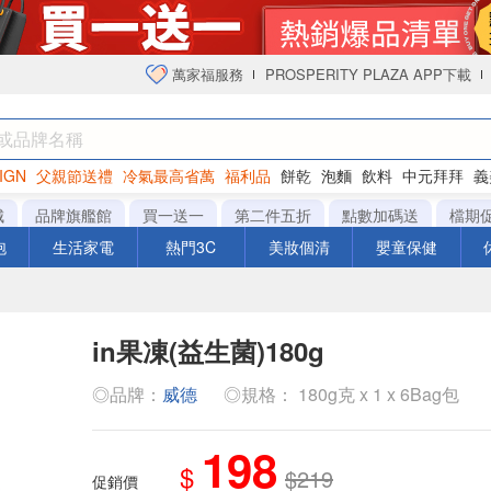
萬家福服務
PROSPERITY PLAZA APP下載
IGN
父親節送禮
冷氣最高省萬
福利品
餅乾
泡麵
飲料
中元拜拜
義
衛生紙
城
品牌旗艦館
買一送一
第二件五折
點數加碼送
檔期
泡
生活家電
熱門3C
美妝個清
嬰童保健
in果凍(益生菌)180g
◎品牌：
威德
◎規格： 180g克 x 1 x 6Bag包
198
$
$219
促銷價