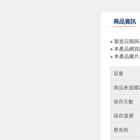
商品資訊
※ 製造日期
※ 本產品網
※ 本產品圖
容量
商品來源國
保存天數
保存溫層
應免稅