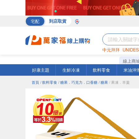
宅配
到店取貨
中元拜拜
UNIDES
海苔
巧克力
罐頭
線上商
好康主題
生鮮冷凍
飲料零食
米油沖
首頁
/ 飲料零食
/ 糖果．巧克力．口香糖
/ 糖果
/ 果凍．羊羹