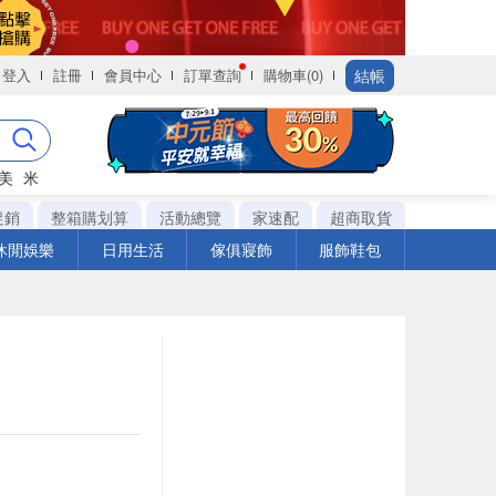
結帳
登入
註冊
會員中心
訂單查詢
購物車(0)
美
米
促銷
整箱購划算
活動總覽
家速配
超商取貨
休閒娛樂
日用生活
傢俱寢飾
服飾鞋包