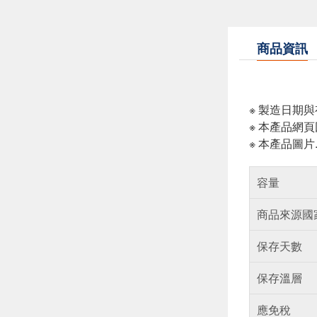
商品資訊
※ 製造日期
※ 本產品網
※ 本產品圖
容量
商品來源國
保存天數
保存溫層
應免稅