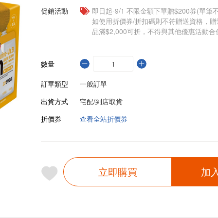
促銷活動
即日起-9/1 不限金額下單贈$200券(單
如使用折價券/折扣碼則不符贈送資格，
品滿$2,000可折，不得與其他優惠活動合
數量
訂單類型
一般訂單
出貨方式
宅配/到店取貨
折價券
查看全站折價券
立即購買
加