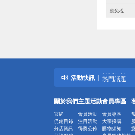
應免稅
偏遠地區配
詐騙網頁！
得獎公告
活動快訊
熱門話題
銀行優惠
偏遠地區配
關於我們
主題活動
會員專區
詐騙網頁！
官網
會員活動
會員專區
促銷目錄
注目活動
大宗採購
分店資訊
得獎公佈
購物須知