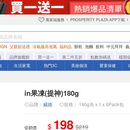
萬家福服務
PROSPERITY PLAZA APP下載
IGN
父親節送禮
冷氣最高省萬
福利品
餅乾
泡麵
飲料
中元拜拜
義
衛生紙
城
品牌旗艦館
買一送一
第二件五折
點數加碼送
檔期
泡
生活家電
熱門3C
美妝個清
嬰童保健
in果凍(提神)180g
◎品牌：
威德
◎規格： 180g克 x 1 x 6Pack包
198
$
$219
促銷價