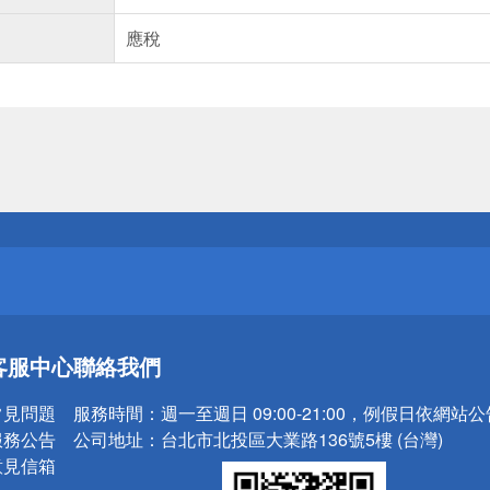
應稅
送
請小心！
送
客服中心
聯絡我們
請小心！
常見問題
服務時間：
週一至週日 09:00-21:00，例假日依網站
服務公告
公司地址：
台北市北投區大業路136號5樓 (台灣)
意見信箱