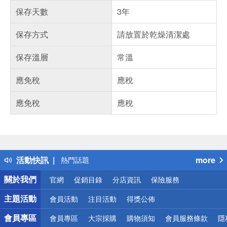
保存天數
3年
保存方式
請放置於乾燥清潔處
保存溫層
常溫
應免稅
應稅
應免稅
應稅
偏遠地區配送
詐騙網頁！請小心！
得獎公告
活動快訊
more
熱門話題
銀行優惠
關於我們
官網
促銷目錄
分店資訊
保險服務
偏遠地區配送
詐騙網頁！請小心！
主題活動
會員活動
注目活動
得獎公佈
會員專區
會員專區
大宗採購
購物須知
會員服務條款
隱