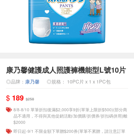
康乃馨健護成人照護褲機能型L號10片
◎品牌：
康乃馨
◎規格： 10PC片 x 1 x 1PC包
$
189
$258
8/8-8/10 單筆折扣後滿$2,000享9折(單筆上限折$500)(部分商
品不適用，不得與其他促銷活動/加價購/折價券/折扣碼併用)離
$2000
即日起-9/1 不限金額下單贈$200券(單筆不累贈，請注意訂單