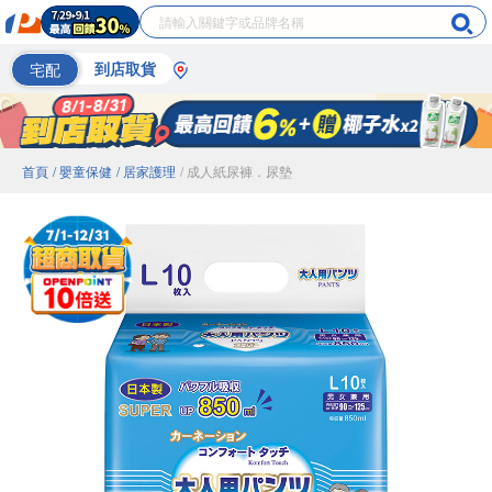
宅配
到店取貨
首頁
/ 嬰童保健
/ 居家護理
/ 成人紙尿褲．尿墊