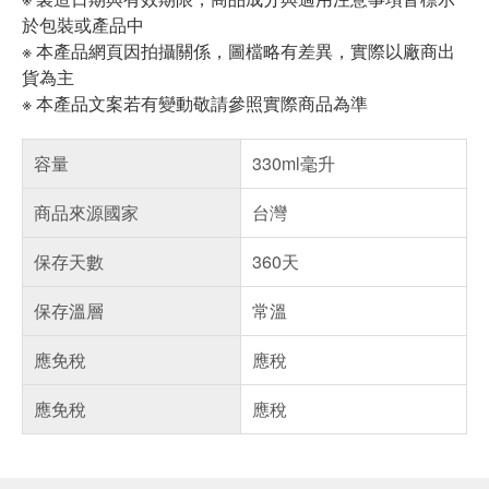
於包裝或產品中
※ 本產品網頁因拍攝關係，圖檔略有差異，實際以廠商出
貨為主
※ 本產品文案若有變動敬請參照實際商品為準
容量
330ml毫升
商品來源國家
台灣
保存天數
360天
保存溫層
常溫
應免稅
應稅
應免稅
應稅
偏遠地區配送
詐騙網頁！請小心！