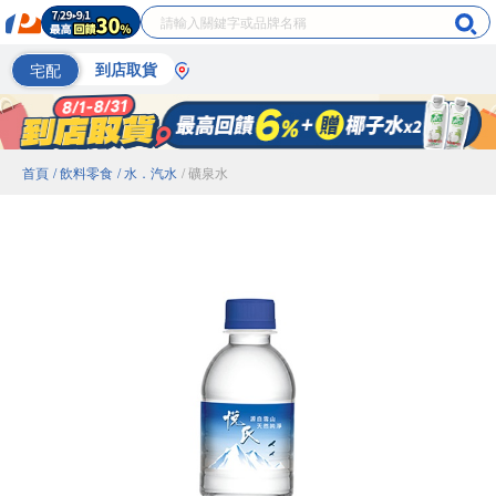
宅配
到店取貨
首頁
/ 飲料零食
/ 水．汽水
/ 礦泉水