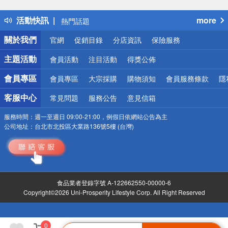
得獎公告
活動快訊
more
熱門話題
銀行優惠
關於我們
官網
促銷目錄
分店資訊
保險服務
偏遠地區配送
詐騙網頁！請小心！
主題活動
會員活動
注目活動
得獎公佈
會員專區
會員專區
大宗採購
購物須知
會員服務條款
隱
客服中心
常見問題
服務公告
意見信箱
服務時間：
週一至週日 09:00-21:00，例假日依網站公告為主
公司地址：
台北市北投區大業路136號5樓 (台灣)
食品業者登錄字號 A-122662550-00000-6
Copyright©2026 Uni-Prosperity Lifestyle Corp. All Right Reserved
0