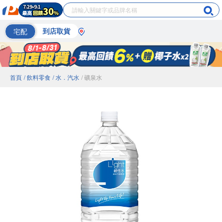
宅配
到店取貨
首頁
/ 飲料零食
/ 水．汽水
/ 礦泉水