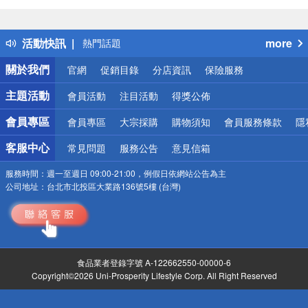
詐騙網頁！請小心！
得獎公告
活動快訊
more
熱門話題
銀行優惠
關於我們
官網
促銷目錄
分店資訊
保險服務
偏遠地區配送
詐騙網頁！請小心！
主題活動
會員活動
注目活動
得獎公佈
會員專區
會員專區
大宗採購
購物須知
會員服務條款
隱
客服中心
常見問題
服務公告
意見信箱
服務時間：
週一至週日 09:00-21:00，例假日依網站公告為主
公司地址：
台北市北投區大業路136號5樓 (台灣)
食品業者登錄字號 A-122662550-00000-6
Copyright©2026 Uni-Prosperity Lifestyle Corp. All Right Reserved