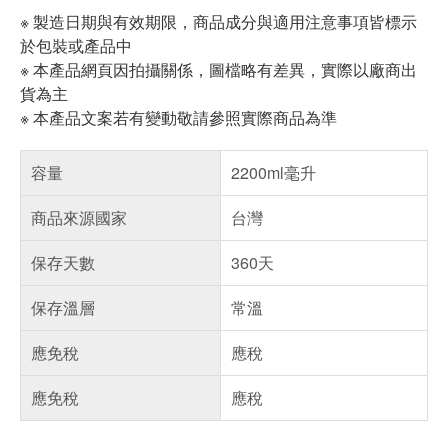
※ 製造日期與有效期限，商品成分與適用注意事項皆標示
於包裝或產品中
※ 本產品網頁因拍攝關係，圖檔略有差異，實際以廠商出
貨為主
※ 本產品文案若有變動敬請參照實際商品為準
容量
2200ml毫升
商品來源國家
台灣
保存天數
360天
保存溫層
常溫
應免稅
應稅
應免稅
應稅
偏遠地區配送