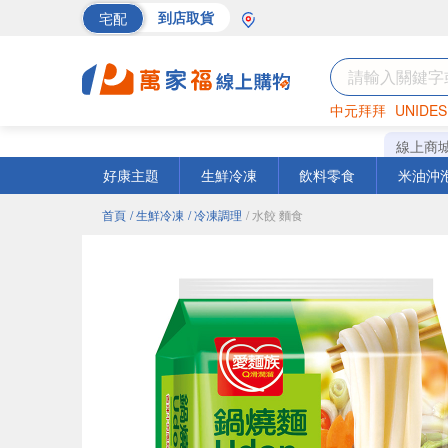
宅配
到店取貨
中元拜拜
UNIDES
巧克力
罐頭
海苔
線上商
好康主題
生鮮冷凍
飲料零食
米油沖
首頁
/ 生鮮冷凍
/ 冷凍調理
/ 水餃 麵食