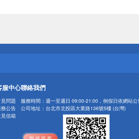
送
請小心！
送
客服中心
聯絡我們
請小心！
常見問題
服務時間：
週一至週日 09:00-21:00，例假日依網站
服務公告
公司地址：
台北市北投區大業路136號5樓 (台灣)
意見信箱