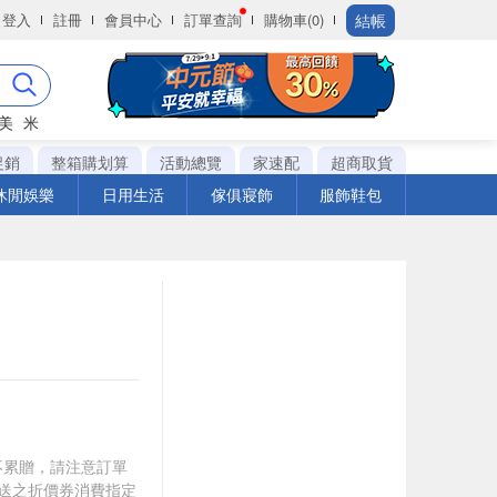
結帳
登入
註冊
會員中心
訂單查詢
購物車(0)
美
米
促銷
整箱購划算
活動總覽
家速配
超商取貨
休閒娛樂
日用生活
傢俱寢飾
服飾鞋包
筆不累贈，請注意訂單
贈送之折價券消費指定