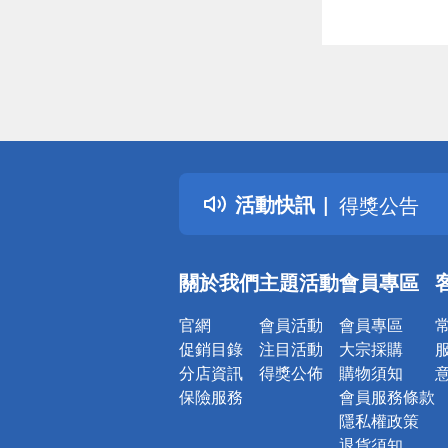
偏遠地區配
詐騙網頁！
得獎公告
活動快訊
熱門話題
銀行優惠
偏遠地區配
關於我們
主題活動
會員專區
詐騙網頁！
官網
會員活動
會員專區
促銷目錄
注目活動
大宗採購
分店資訊
得獎公佈
購物須知
保險服務
會員服務條款
隱私權政策
退貨須知