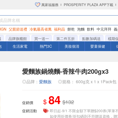
萬家福服務
PROSPERITY PLAZA APP下載
IGN
父親節送禮
冷氣最高省萬
福利品
餅乾
泡麵
飲料
中元拜拜
義
洋芋片
城
品牌旗艦館
買一送一
第二件五折
點數加碼送
檔期
泡
生活家電
熱門3C
美妝個清
嬰童保健
愛麵族鍋燒麵-香辣牛肉200gx3
◎品牌：
愛麵族
◎規格： 600g克 x 1 x 1Pack包
84
$
$132
促銷價
促銷活動
即日起-9/1 不限金額下單贈$200券(單
如使用折價券/折扣碼則不符贈送資格，