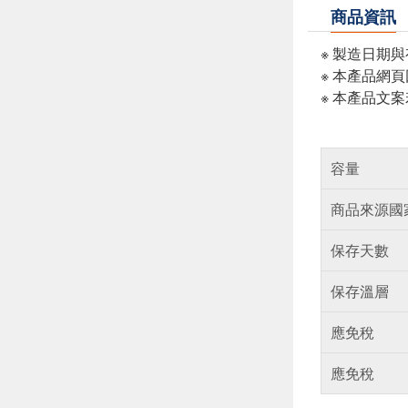
商品資訊
※ 製造日期
※ 本產品網
※ 本產品文
容量
商品來源國
保存天數
保存溫層
應免稅
應免稅