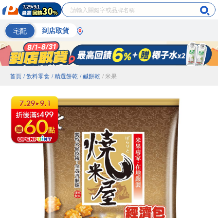
宅配
到店取貨
首頁
/ 飲料零食
/ 精選餅乾
/ 鹹餅乾
/ 米果