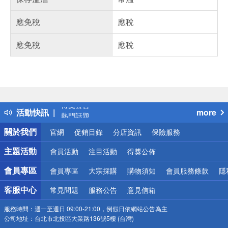
應免稅
應稅
應免稅
應稅
偏遠地區配送
詐騙網頁！請小心！
得獎公告
活動快訊
more
熱門話題
銀行優惠
關於我們
官網
促銷目錄
分店資訊
保險服務
偏遠地區配送
詐騙網頁！請小心！
主題活動
會員活動
注目活動
得獎公佈
會員專區
會員專區
大宗採購
購物須知
會員服務條款
隱
客服中心
常見問題
服務公告
意見信箱
服務時間：
週一至週日 09:00-21:00，例假日依網站公告為主
公司地址：
台北市北投區大業路136號5樓 (台灣)