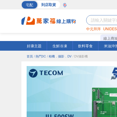
宅配
到店取貨
中元拜拜
UNIDES
海苔
巧克力
罐頭
線上商
好康主題
生鮮冷凍
飲料零食
米油沖
首頁
/ 熱門3C
/ 相機．攝影．DV
/ DV攝影機