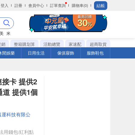
結帳
登入
註冊
會員中心
訂單查詢
購物車(0)
美
米
促銷
整箱購划算
活動總覽
家速配
超商取貨
休閒娛樂
日用生活
傢俱寢飾
服飾鞋包
連接卡 提供2
通道 提供1個
昌運科技有限公
法用錢包/紅利點