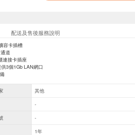
配送及售後服務說明
P擴容卡插槽
音通道
櫃連接卡插座
供3個1Gb LAN網口
設備
家
其他
-
號
-
1年