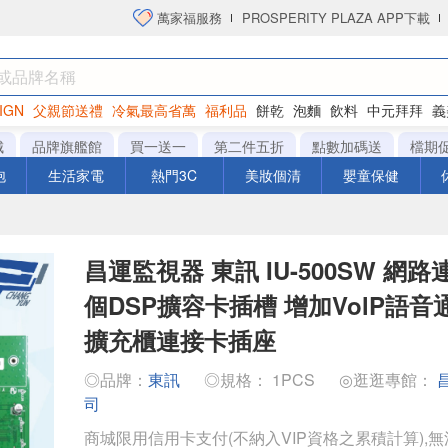
萬家福服務
PROSPERITY PLAZA APP下載
IGN
父親節送禮
冷氣最高省萬
福利品
餅乾
泡麵
飲料
中元拜拜
義
衛生紙
城
品牌旗艦館
買一送一
第二件五折
點數加碼送
檔期
泡
生活家電
熱門3C
美妝個清
嬰童保健
昌運監視器 東訊 IU-500SW 網路
個DSP擴容卡插槽 增加VolP語音
擴充櫃連接卡插座
◎品牌：
東訊
◎規格： 1PCS
◎逛逛專館：
司
商城限用信用卡支付(不納入VIP資格之累積計算),無