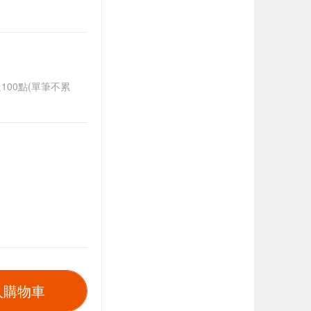
送100點(單筆不累
入購物車