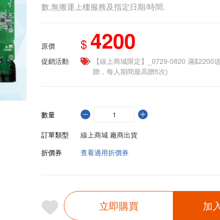
數,無搬運上樓服務及指定日期/時間.
4200
$
原價
促銷活動
【線上商城限定】_0729-0820 滿$2200
贈，每人期間最高贈5次)
數量
訂單類型
線上商城 廠商出貨
折價券
查看適用折價券
立即購買
加