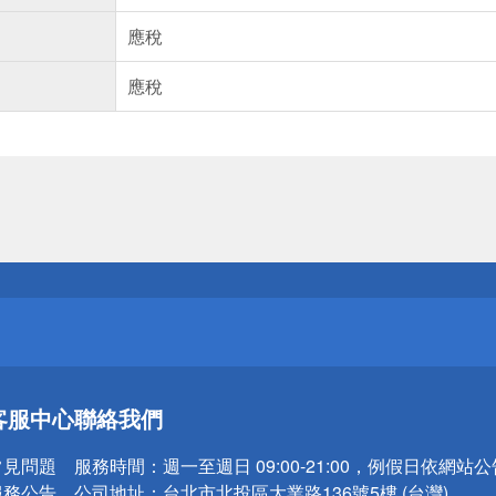
應稅
應稅
送
請小心！
送
客服中心
聯絡我們
請小心！
常見問題
服務時間：
週一至週日 09:00-21:00，例假日依網站
服務公告
公司地址：
台北市北投區大業路136號5樓 (台灣)