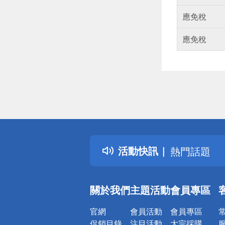
應免稅
應免稅
偏遠地區配
詐騙網頁！
得獎公告
活動快訊
熱門話題
銀行優惠
偏遠地區配
關於我們
主題活動
會員專區
詐騙網頁！
官網
會員活動
會員專區
促銷目錄
注目活動
大宗採購