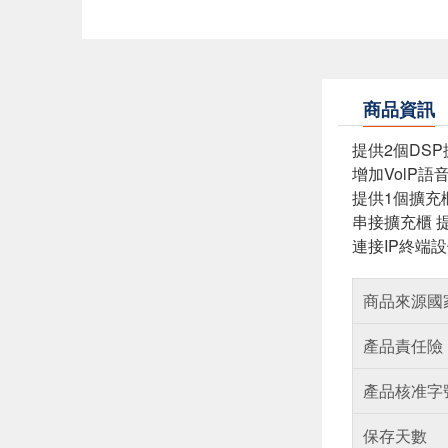
商品資訊
提供2個DS
增加VolP語
提供1個擴充
串接擴充櫃 提
連接IP終端
商品來源國
產品責任險
產品核准字
保存天數