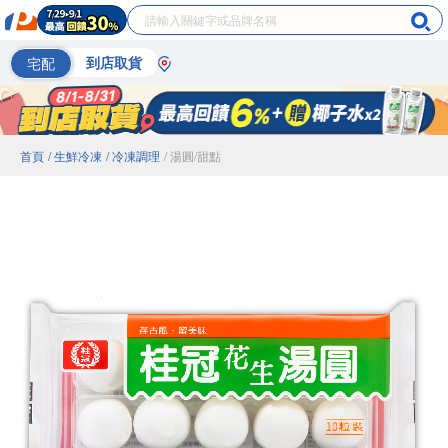
宅配
到店取貨
首頁
/ 生鮮冷凍
/ 冷凍調理
/ 湯圓/甜點