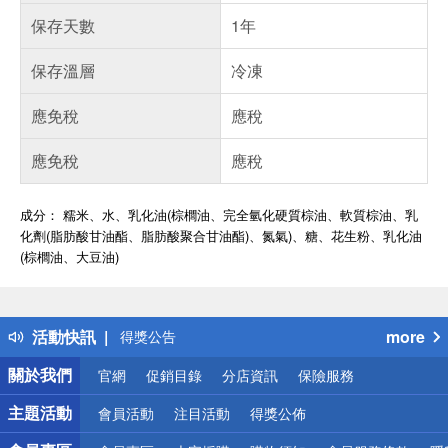
保存天數
1年
保存溫層
冷凍
應免稅
應稅
應免稅
應稅
成分： 糯米、水、乳化油(棕櫚油、完全氫化硬質棕油、軟質棕油、乳
化劑(脂肪酸甘油酯、脂肪酸聚合甘油酯)、氮氣)、糖、花生粉、乳化油
(棕櫚油、大豆油)
偏遠地區配送
詐騙網頁！請小心！
得獎公告
活動快訊
more
熱門話題
銀行優惠
關於我們
官網
促銷目錄
分店資訊
保險服務
偏遠地區配送
詐騙網頁！請小心！
主題活動
會員活動
注目活動
得獎公佈