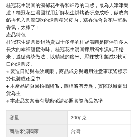
桂冠花生湯圓的濃郁花生香和細緻的口感，最為人津津樂
道！桂冠花生湯圓採用新鮮花生烘烤後研磨成粉，做成內
餡再包入圓潤Q軟的湯圓糯米皮內，糯香混合著花生堅果
香氣，太棒了！
產品特色
桂冠花生湯圓長銷熱賣四十多年的桂冠湯圓是陪伴許多人
長大的幸福甜蜜滋味。桂冠花生湯圓採用濁水溪純正糯
米，遵循傳統做法，以精緻的磨米、壓粿技術製成Q軟可
口的湯圓皮。
※ 製造日期與有效期限，商品成分與適用注意事項皆標示
於包裝或產品中
※ 本產品網頁因拍攝關係，圖檔略有差異，實際以廠商出
貨為主
※ 本產品文案若有變動敬請參照實際商品為準
容量
200g克
商品來源國家
台灣