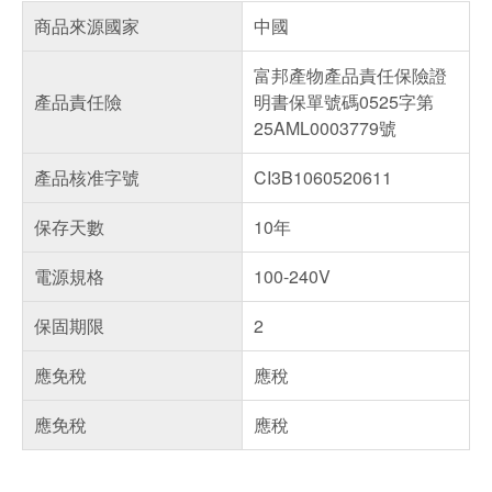
商品來源國家
中國
富邦產物產品責任保險證
產品責任險
明書保單號碼0525字第
25AML0003779號
產品核准字號
CI3B1060520611
保存天數
10年
電源規格
100-240V
保固期限
2
應免稅
應稅
應免稅
應稅
偏遠地區配送