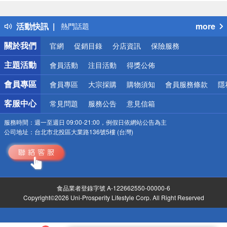
詐騙網頁！請小心！
得獎公告
活動快訊
more
熱門話題
銀行優惠
關於我們
官網
促銷目錄
分店資訊
保險服務
偏遠地區配送
詐騙網頁！請小心！
主題活動
會員活動
注目活動
得獎公佈
會員專區
會員專區
大宗採購
購物須知
會員服務條款
隱
客服中心
常見問題
服務公告
意見信箱
服務時間：
週一至週日 09:00-21:00，例假日依網站公告為主
公司地址：
台北市北投區大業路136號5樓 (台灣)
食品業者登錄字號 A-122662550-00000-6
Copyright©2026 Uni-Prosperity Lifestyle Corp. All Right Reserved