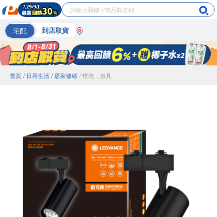
宅配
到店取貨
首頁
/ 日用生活
/ 居家修繕
/ 燈泡．燈具