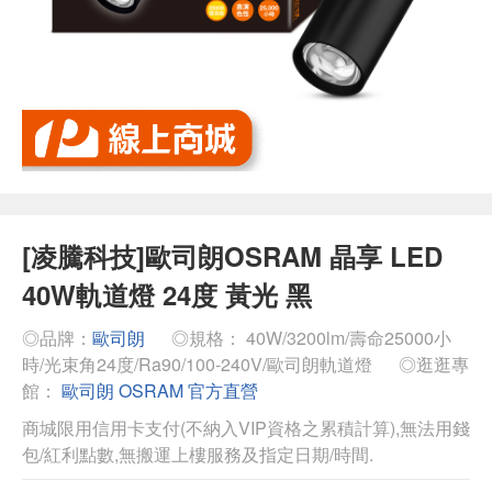
[凌騰科技]歐司朗OSRAM 晶享 LED
40W軌道燈 24度 黃光 黑
◎品牌：
歐司朗
◎規格： 40W/3200lm/壽命25000小
時/光束角24度/Ra90/100-240V/歐司朗軌道燈
◎逛逛專
館：
歐司朗 OSRAM 官方直營
商城限用信用卡支付(不納入VIP資格之累積計算),無法用錢
包/紅利點數,無搬運上樓服務及指定日期/時間.