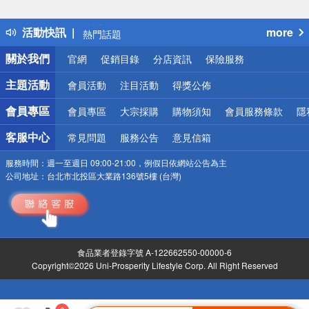
詐騙網頁！請小心！
得獎公告
活動快訊
more
熱門話題
銀行優惠
關於我們
官網
促銷目錄
分店資訊
保險服務
偏遠地區配送
詐騙網頁！請小心！
主題活動
會員活動
注目活動
得獎公佈
會員專區
會員專區
大宗採購
購物須知
會員服務條款
隱
客服中心
常見問題
服務公告
意見信箱
服務時間：
週一至週日 09:00-21:00，例假日依網站公告為主
公司地址：
台北市北投區大業路136號5樓 (台灣)
食品業者登錄字號 A-122662550-00000-6
Copyright©2026 Uni-Prosperity Lifestyle Corp. All Right Reserved