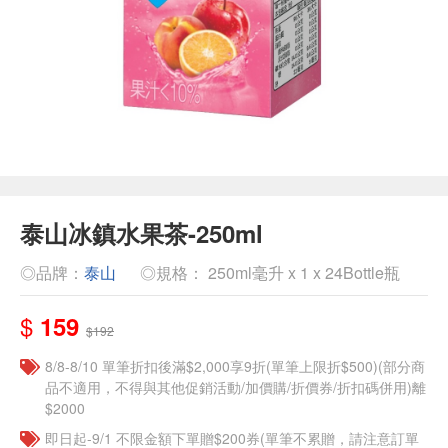
泰山冰鎮水果茶-250ml
◎品牌：
泰山
◎規格： 250ml毫升 x 1 x 24Bottle瓶
$
159
$192
8/8-8/10 單筆折扣後滿$2,000享9折(單筆上限折$500)(部分商
品不適用，不得與其他促銷活動/加價購/折價券/折扣碼併用)離
$2000
即日起-9/1 不限金額下單贈$200券(單筆不累贈，請注意訂單