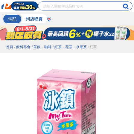
宅配
到店取貨
首頁
/ 飲料零食
/ 茶飲．咖啡
/ 紅茶．花茶．水果茶
/ 紅茶