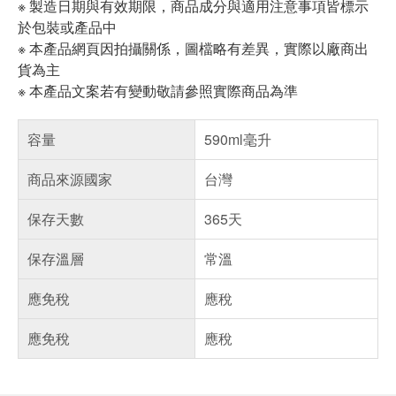
※ 製造日期與有效期限，商品成分與適用注意事項皆標示
於包裝或產品中
※ 本產品網頁因拍攝關係，圖檔略有差異，實際以廠商出
貨為主
※ 本產品文案若有變動敬請參照實際商品為準
容量
590ml毫升
商品來源國家
台灣
保存天數
365天
保存溫層
常溫
應免稅
應稅
應免稅
應稅
偏遠地區配送