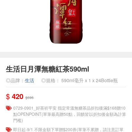
生活日月潭無糖紅茶590ml
◎品牌：
生活
◎規格： 590ml毫升 x 1 x 24Bottle瓶
$
420
$696
​​0729-0901_好茶祈平安 指定常溫無糖茶品折扣後滿$168贈10
點OPENPOINT(單筆最高贈50點，回饋皆以折扣後金額為計算
門檻)
即日起-9/1 不限金額下單贈$200券(單筆不累贈，請注意訂單