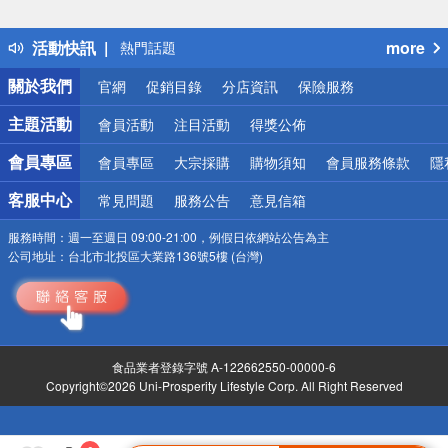
詐騙網頁！請小心！
得獎公告
活動快訊
more
熱門話題
銀行優惠
關於我們
官網
促銷目錄
分店資訊
保險服務
偏遠地區配送
詐騙網頁！請小心！
主題活動
會員活動
注目活動
得獎公佈
會員專區
會員專區
大宗採購
購物須知
會員服務條款
隱
客服中心
常見問題
服務公告
意見信箱
服務時間：
週一至週日 09:00-21:00，例假日依網站公告為主
公司地址：
台北市北投區大業路136號5樓 (台灣)
食品業者登錄字號 A-122662550-00000-6
Copyright©2026 Uni-Prosperity Lifestyle Corp. All Right Reserved