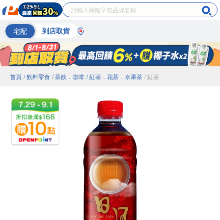
宅配
到店取貨
首頁
/ 飲料零食
/ 茶飲．咖啡
/ 紅茶．花茶．水果茶
/ 紅茶