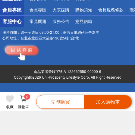
會員專區
會員專區
大宗採購
購物須知
會員服務條款
隱
客服中心
常見問題
服務公告
意見信箱
服務時間：
週一至週日 09:00-21:00，例假日依網站公告為主
公司地址：
台北市北投區大業路136號5樓 (台灣)
食品業者登錄字號 A-122662550-00000-6
Copyright©2026 Uni-Prosperity Lifestyle Corp. All Right Reserved
0
立即購買
加入購物車
收藏
購物車