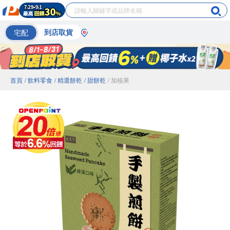
宅配
到店取貨
首頁
/ 飲料零食
/ 精選餅乾
/ 甜餅乾
/ 加核果