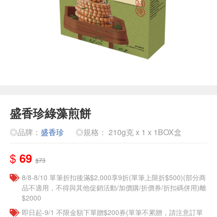
盛香珍綠藻煎餅
◎品牌：
盛香珍
◎規格： 210g克 x 1 x 1BOX盒
$
69
$73
8/8-8/10 單筆折扣後滿$2,000享9折(單筆上限折$500)(部分商
品不適用，不得與其他促銷活動/加價購/折價券/折扣碼併用)離
$2000
即日起-9/1 不限金額下單贈$200券(單筆不累贈，請注意訂單