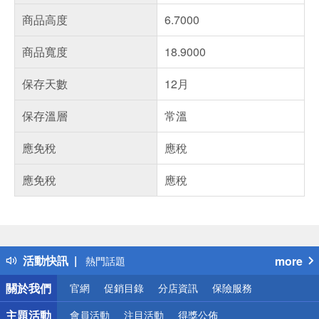
商品高度
6.7000
商品寬度
18.9000
保存天數
12月
保存溫層
常溫
應免稅
應稅
應免稅
應稅
偏遠地區配送
詐騙網頁！請小心！
得獎公告
活動快訊
more
熱門話題
銀行優惠
關於我們
官網
促銷目錄
分店資訊
保險服務
偏遠地區配送
詐騙網頁！請小心！
主題活動
會員活動
注目活動
得獎公佈