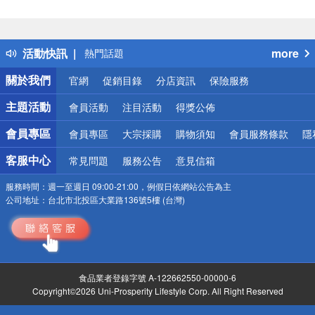
偏遠地區配送
詐騙網頁！請小心！
得獎公告
活動快訊
more
熱門話題
銀行優惠
關於我們
官網
促銷目錄
分店資訊
保險服務
偏遠地區配送
詐騙網頁！請小心！
主題活動
會員活動
注目活動
得獎公佈
會員專區
會員專區
大宗採購
購物須知
會員服務條款
隱
客服中心
常見問題
服務公告
意見信箱
服務時間：
週一至週日 09:00-21:00，例假日依網站公告為主
公司地址：
台北市北投區大業路136號5樓 (台灣)
食品業者登錄字號 A-122662550-00000-6
Copyright©2026 Uni-Prosperity Lifestyle Corp. All Right Reserved