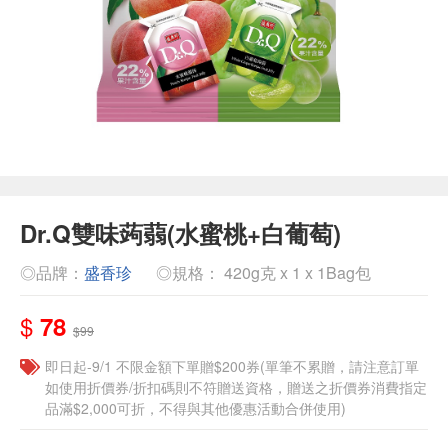
Dr.Q雙味蒟蒻(水蜜桃+白葡萄)
◎品牌：
盛香珍
◎規格： 420g克 x 1 x 1Bag包
$
78
$99
即日起-9/1 不限金額下單贈$200券(單筆不累贈，請注意訂單
如使用折價券/折扣碼則不符贈送資格，贈送之折價券消費指定
品滿$2,000可折，不得與其他優惠活動合併使用)