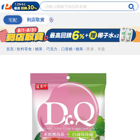
宅配
到店取貨
首頁
/ 飲料零食
/ 糖果．巧克力．口香糖
/ 糖果
/ 果凍．羊羹