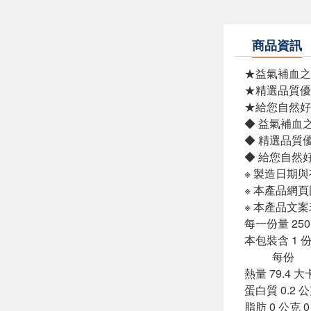
商品資訊
★益氣補血之
★精選品質優
★給您自然好
◆ 益氣補血
◆ 精選品質
◆ 給您自然
※ 製造日期
※ 本產品網
※ 本產品文
每一份量 2
本包裝含 
每份 每1
熱量 79.4 大
蛋白質 0.2 公
脂肪 0 公克 