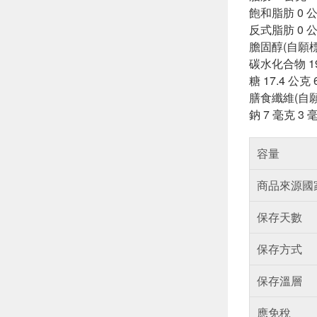
飽和脂肪 0 公
反式脂肪 0 公
膽固醇(自願標
碳水化合物 19.
糖 17.4 公克 
膳食纖維(自願
鈉 7 毫克 3 
容量
商品來源國
保存天數
保存方式
保存溫層
應免稅