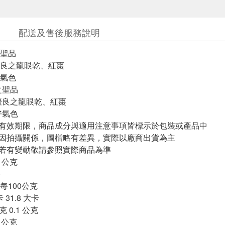
配送及售後服務說明
聖品
良之龍眼乾、紅棗
氣色
之聖品
優良之龍眼乾、紅棗
好氣色
與有效期限，商品成分與適用注意事項皆標示於包裝或產品中
頁因拍攝關係，圖檔略有差異，實際以廠商出貨為主
案若有變動敬請參照實際商品為準
50 公克
1 份
00公克
卡 31.8 大卡
克 0.1 公克
0 公克