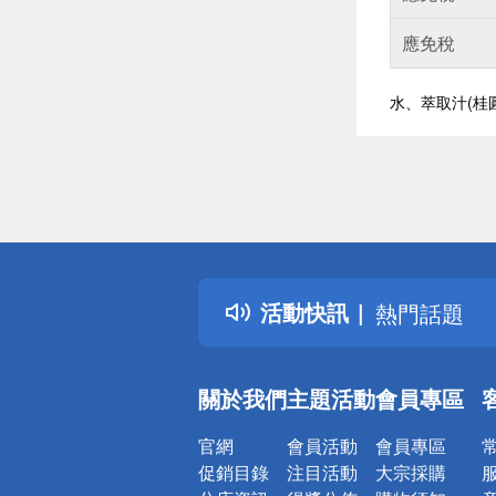
應免稅
水、萃取汁(桂
偏遠地區配
詐騙網頁！
得獎公告
活動快訊
熱門話題
銀行優惠
偏遠地區配
關於我們
主題活動
會員專區
詐騙網頁！
官網
會員活動
會員專區
促銷目錄
注目活動
大宗採購