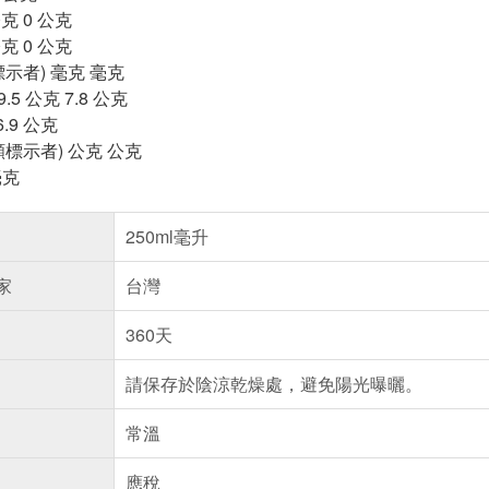
克 0 公克
克 0 公克
示者) 毫克 毫克
5 公克 7.8 公克
6.9 公克
標示者) 公克 公克
毫克
250ml毫升
家
台灣
360天
請保存於陰涼乾燥處，避免陽光曝曬。
常溫
應稅