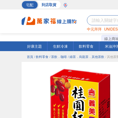
宅配
到店取貨
中元拜拜
UNIDES
巧克力
罐頭
海苔
線上商
好康主題
生鮮冷凍
飲料零食
米油沖
首頁
/ 飲料零食
/ 茶飲．咖啡
/ 綠茶．烏龍茶．其他茶飲
/ 其他茶