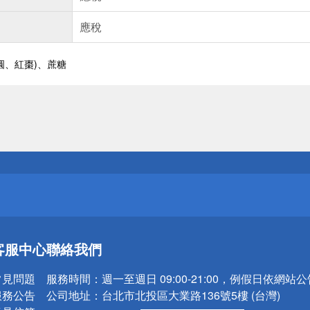
應稅
圓、紅棗)、蔗糖
送
請小心！
送
客服中心
聯絡我們
請小心！
常見問題
服務時間：
週一至週日 09:00-21:00，例假日依網站
服務公告
公司地址：
台北市北投區大業路136號5樓 (台灣)