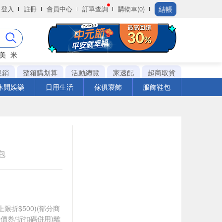
結帳
登入
註冊
會員中心
訂單查詢
購物車(0)
美
米
促銷
整箱購划算
活動總覽
家速配
超商取貨
休閒娛樂
日用生活
傢俱寢飾
服飾鞋包
k包
筆上限折$500)(部分商
價券/折扣碼併用)離