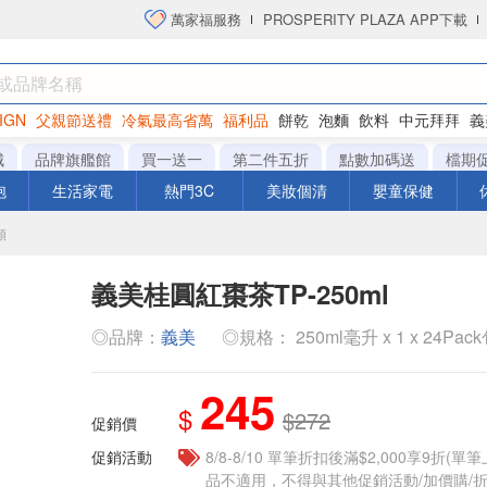
萬家福服務
PROSPERITY PLAZA APP下載
IGN
父親節送禮
冷氣最高省萬
福利品
餅乾
泡麵
飲料
中元拜拜
義
洋芋片
城
品牌旗艦館
買一送一
第二件五折
點數加碼送
檔期
泡
生活家電
熱門3C
美妝個清
嬰童保健
類
義美桂圓紅棗茶TP-250ml
◎品牌：
義美
◎規格： 250ml毫升 x 1 x 24Pac
245
$
$272
促銷價
促銷活動
8/8-8/10 單筆折扣後滿$2,000享9折(單
品不適用，不得與其他促銷活動/加價購/折