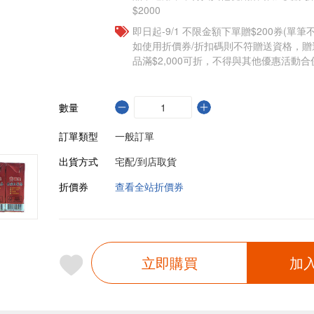
$2000
即日起-9/1 不限金額下單贈$200券(單
如使用折價券/折扣碼則不符贈送資格，
品滿$2,000可折，不得與其他優惠活動合
數量
訂單類型
一般訂單
出貨方式
宅配/到店取貨
折價券
查看全站折價券
立即購買
加