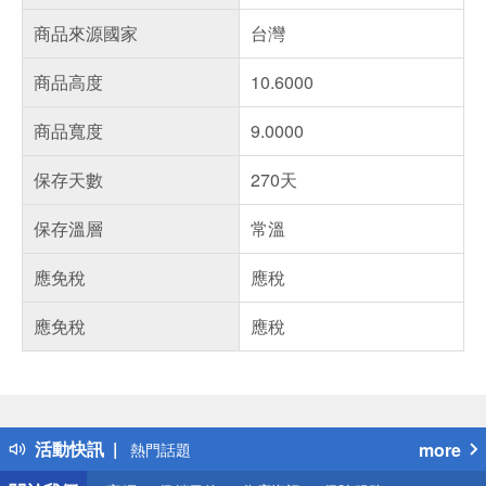
商品來源國家
台灣
商品高度
10.6000
商品寬度
9.0000
保存天數
270天
保存溫層
常溫
應免稅
應稅
應免稅
應稅
偏遠地區配送
詐騙網頁！請小心！
得獎公告
活動快訊
more
熱門話題
銀行優惠