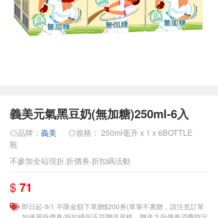
義美元氣黑豆奶(無加糖)250ml-6入
◎品牌：
義美
◎規格： 250ml毫升 x 1 x 6BOTTLE
瓶
不參加全站現折.折價券.折扣碼活動
$
71
即日起-9/1 不限金額下單贈$200券(單筆不累贈，請注意訂單
如使用折價券/折扣碼則不符贈送資格，贈送之折價券消費指定