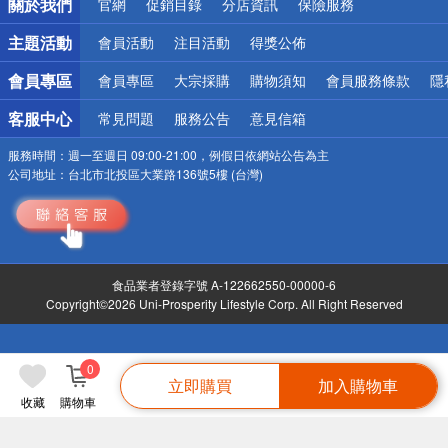
關於我們
官網
促銷目錄
分店資訊
保險服務
偏遠地區配送
詐騙網頁！請小心！
主題活動
會員活動
注目活動
得獎公佈
會員專區
會員專區
大宗採購
購物須知
會員服務條款
隱
客服中心
常見問題
服務公告
意見信箱
服務時間：
週一至週日 09:00-21:00，例假日依網站公告為主
公司地址：
台北市北投區大業路136號5樓 (台灣)
食品業者登錄字號 A-122662550-00000-6
Copyright©2026 Uni-Prosperity Lifestyle Corp. All Right Reserved
0
立即購買
加入購物車
收藏
購物車