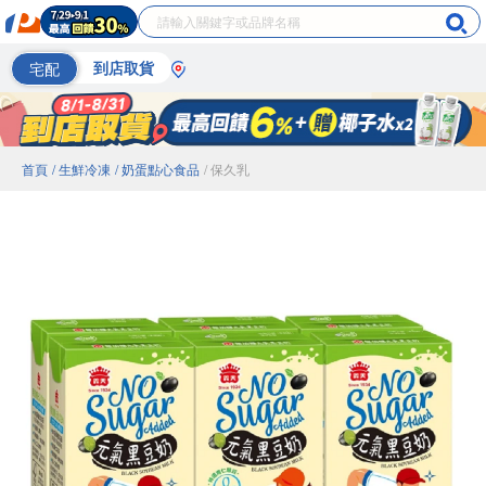
宅配
到店取貨
首頁
/ 生鮮冷凍
/ 奶蛋點心食品
/ 保久乳