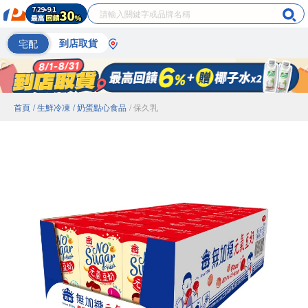
宅配
到店取貨
首頁
/ 生鮮冷凍
/ 奶蛋點心食品
/ 保久乳