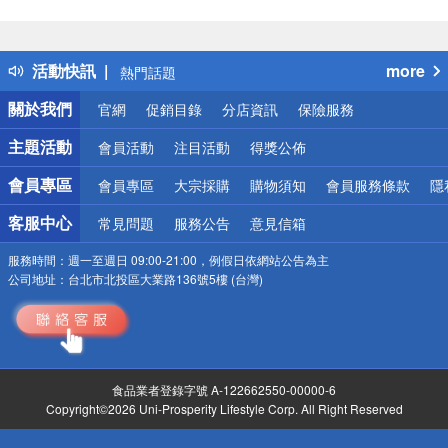
偏遠地區配送
詐騙網頁！請小心！
得獎公告
活動快訊
more
熱門話題
銀行優惠
關於我們
官網
促銷目錄
分店資訊
保險服務
偏遠地區配送
詐騙網頁！請小心！
主題活動
會員活動
注目活動
得獎公佈
會員專區
會員專區
大宗採購
購物須知
會員服務條款
隱
客服中心
常見問題
服務公告
意見信箱
服務時間：
週一至週日 09:00-21:00，例假日依網站公告為主
公司地址：
台北市北投區大業路136號5樓 (台灣)
食品業者登錄字號 A-122662550-00000-6
Copyright©2026 Uni-Prosperity Lifestyle Corp. All Right Reserved