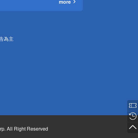
more
公告為主
rp. All Right Reserved