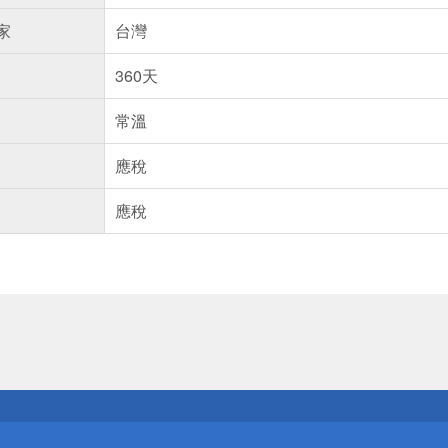
家
台灣
360天
常溫
應稅
應稅
送
請小心！