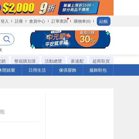
結帳
登入
註冊
會員中心
訂單查詢
購物車(0)
米
促銷
整箱購划算
活動總覽
家速配
超商取貨
休閒娛樂
日用生活
傢俱寢飾
服飾鞋包
e瓶