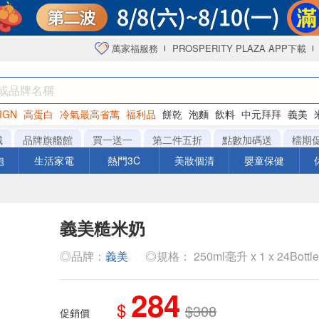
萬家福服務
PROSPERITY PLAZA APP下載
IGN
高蛋白
冷氣最高省萬
福利品
餅乾
泡麵
飲料
中元拜拜
義美
洋芋片
城
品牌旗艦館
買一送一
第二件五折
點數加碼送
檔期
泡
生活家電
熱門3C
美妝個清
嬰童保健
義美糙米奶
◎品牌：
義美
◎規格： 250ml毫升 x 1 x 24Bottl
284
$
$308
促銷價