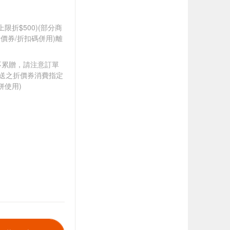
筆上限折$500)(部分商
價券/折扣碼併用)離
筆不累贈，請注意訂單
贈送之折價券消費指定
併使用)