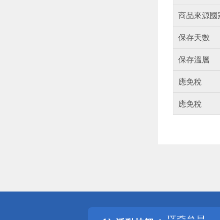
商品來源國
保存天數
保存溫層
應免稅
應免稅
偏遠地區配
詐騙網頁！
得獎公告