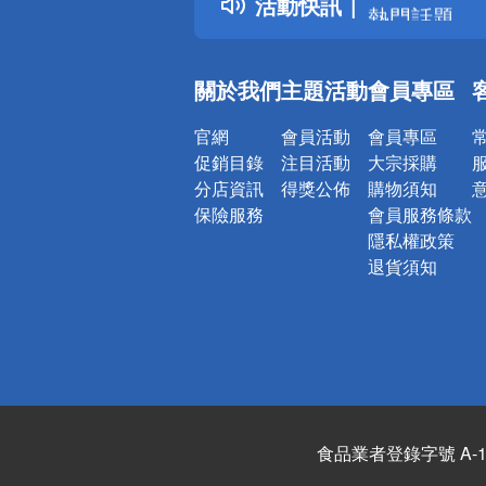
活動快訊
熱門話題
銀行優惠
偏遠地區配
關於我們
主題活動
會員專區
詐騙網頁！
官網
會員活動
會員專區
促銷目錄
注目活動
大宗採購
分店資訊
得獎公佈
購物須知
保險服務
會員服務條款
隱私權政策
退貨須知
食品業者登錄字號 A-122