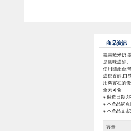
商品資訊
義美糙米奶,
是風味濃醇、
使用國產台灣
濃郁香醇,口
用料實在的優
全素可食
※ 製造日期
※ 本產品網
※ 本產品文
容量