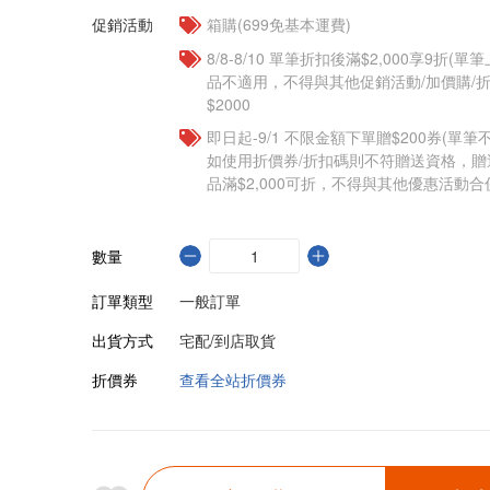
促銷活動
箱購(699免基本運費)
8/8-8/10 單筆折扣後滿$2,000享9折(單
品不適用，不得與其他促銷活動/加價購/折
$2000
即日起-9/1 不限金額下單贈$200券(單
如使用折價券/折扣碼則不符贈送資格，
品滿$2,000可折，不得與其他優惠活動合
數量
訂單類型
一般訂單
出貨方式
宅配/到店取貨
折價券
查看全站折價券