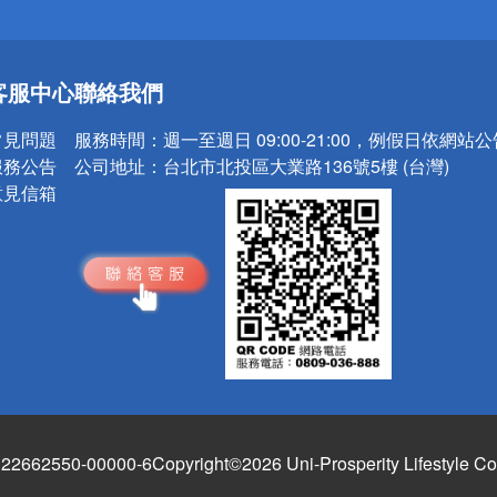
送
客服中心
聯絡我們
請小心！
常見問題
服務時間：
週一至週日 09:00-21:00，例假日依網站
服務公告
公司地址：
台北市北投區大業路136號5樓 (台灣)
意見信箱
662550-00000-6
Copyright©2026 Uni-Prosperity Lifestyle Co