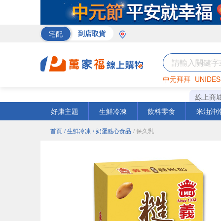
宅配
到店取貨
中元拜拜
UNIDES
巧克力
罐頭
海苔
線上商
好康主題
生鮮冷凍
飲料零食
米油沖
首頁
/ 生鮮冷凍
/ 奶蛋點心食品
/ 保久乳