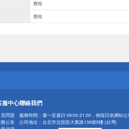
應稅
應稅
送
請小心！
送
客服中心
聯絡我們
請小心！
常見問題
服務時間：
週一至週日 09:00-21:00，例假日依網站
服務公告
公司地址：
台北市北投區大業路136號5樓 (台灣)
意見信箱