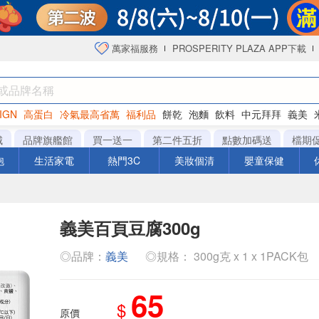
萬家福服務
PROSPERITY PLAZA APP下載
IGN
高蛋白
冷氣最高省萬
福利品
餅乾
泡麵
飲料
中元拜拜
義美
洋芋片
城
品牌旗艦館
買一送一
第二件五折
點數加碼送
檔期
泡
生活家電
熱門3C
美妝個清
嬰童保健
義美百頁豆腐300g
◎品牌：
義美
◎規格： 300g克 x 1 x 1PACK包
65
$
原價