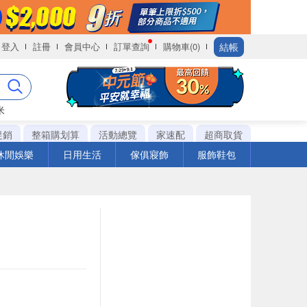
結帳
登入
註冊
會員中心
訂單查詢
購物車(0)
米
促銷
整箱購划算
活動總覽
家速配
超商取貨
休閒娛樂
日用生活
傢俱寢飾
服飾鞋包