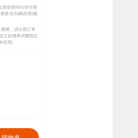
筆上限折$500)(部分商
價券/折扣碼併用)離
筆不累贈，請注意訂單
贈送之折價券消費指定
併使用)
入購物車