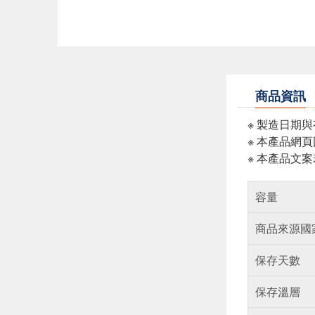
商品資訊
※ 製造日期
※ 本產品網
※ 本產品文
容量
商品來源國
保存天數
保存溫層