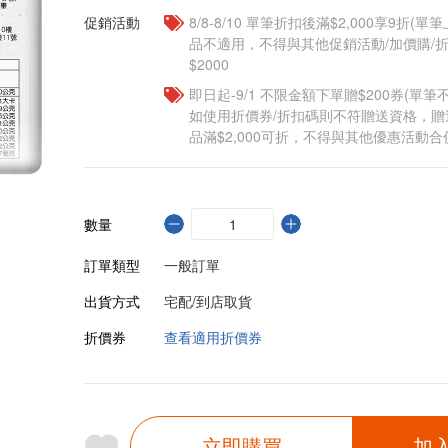
促銷活動
8/8-8/10 單筆折扣後滿$2,000享9折(單
品不適用，不得與其他促銷活動/加價購/折
$2000
即日起-9/1 不限金額下單贈$200券(單
如使用折價券/折扣碼則不符贈送資格，
品滿$2,000可折，不得與其他優惠活動合
數量
訂單類型
一般訂單
出貨方式
宅配/到店取貨
折價券
查看適用折價券
立即購買
加