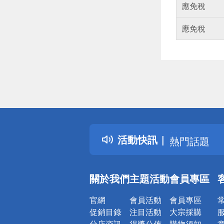
應免稅
應免稅
偏遠地區配
詐騙網頁！
得獎公告
活動快訊
熱門話題
銀行優惠
偏遠地區配
關於我們
主題活動
會員專區
詐騙網頁！
官網
會員活動
會員專區
促銷目錄
注目活動
大宗採購
分店資訊
得獎公佈
購物須知