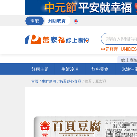
宅配
到店取貨
中元拜拜
UNIDES
巧克力
罐頭
海苔
線上商
好康主題
生鮮冷凍
飲料零食
米油沖
首頁
/ 生鮮冷凍
/ 奶蛋點心食品
/ 雞蛋．豆製品