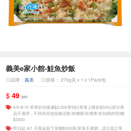
義美e家小館-鮭魚炒飯
◎品牌：
義美
◎規格： 270g克 x 1 x 1Pack包
$
49
$60
8/8-8/10 單筆折扣後滿$2,000享9折(單筆上限折$500)(部分商
品不適用，不得與其他促銷活動/加價購/折價券/折扣碼併用)離
$2000
即日起-9/1 不限金額下單贈$200券(單筆不累贈，請注意訂單