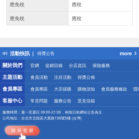
應免稅
應稅
應免稅
應稅
偏遠地區配送
詐騙網頁！請小心！
得獎公告
活動快訊
more
熱門話題
銀行優惠
關於我們
官網
促銷目錄
分店資訊
保險服務
偏遠地區配送
詐騙網頁！請小心！
主題活動
會員活動
注目活動
得獎公佈
會員專區
會員專區
大宗採購
購物須知
會員服務條款
隱
客服中心
常見問題
服務公告
意見信箱
服務時間：
週一至週日 09:00-21:00，例假日依網站公告為主
公司地址：
台北市北投區大業路136號5樓 (台灣)