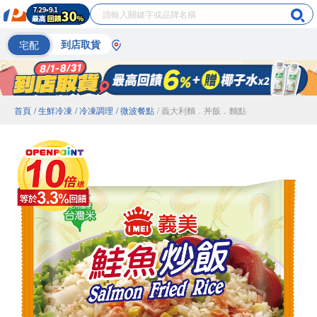
宅配
到店取貨
首頁
/ 生鮮冷凍
/ 冷凍調理
/ 微波餐點
/ 義大利麵．丼飯．麵點