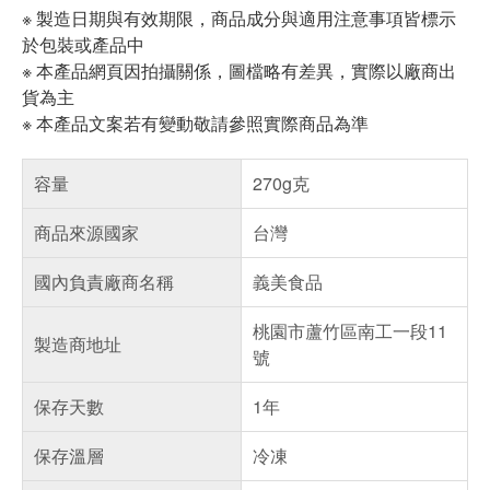
※ 製造日期與有效期限，商品成分與適用注意事項皆標示
於包裝或產品中
※ 本產品網頁因拍攝關係，圖檔略有差異，實際以廠商出
貨為主
※ 本產品文案若有變動敬請參照實際商品為準
容量
270g克
商品來源國家
台灣
國內負責廠商名稱
義美食品
桃園市蘆竹區南工一段11
製造商地址
號
保存天數
1年
保存溫層
冷凍