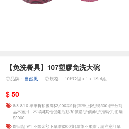
【免洗餐具】107塑膠免洗大碗
◎品牌：
自然風
◎規格： 10PC個 x 1 x 1Set組
$
50
8/8-8/10 單筆折扣後滿$2,000享9折(單筆上限折$500)(部分商
品不適用，不得與其他促銷活動/加價購/折價券/折扣碼併用)離
$2000
即日起-9/1 不限金額下單贈$200券(單筆不累贈，請注意訂單