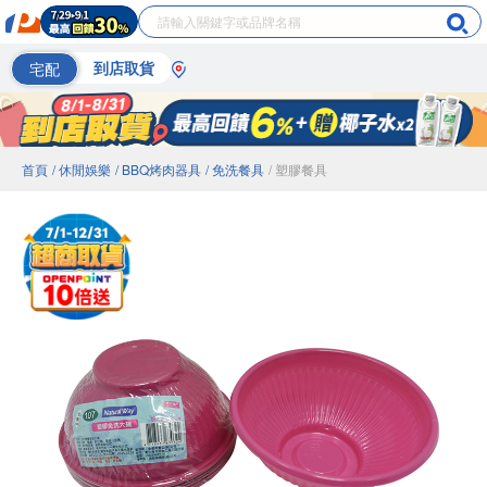
宅配
到店取貨
首頁
/ 休閒娛樂
/ BBQ烤肉器具
/ 免洗餐具
/ 塑膠餐具