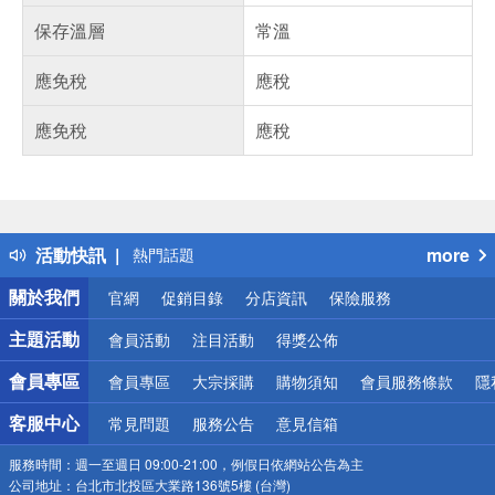
保存溫層
常溫
應免稅
應稅
應免稅
應稅
偏遠地區配送
詐騙網頁！請小心！
得獎公告
活動快訊
more
熱門話題
銀行優惠
關於我們
官網
促銷目錄
分店資訊
保險服務
偏遠地區配送
詐騙網頁！請小心！
主題活動
會員活動
注目活動
得獎公佈
會員專區
會員專區
大宗採購
購物須知
會員服務條款
隱
客服中心
常見問題
服務公告
意見信箱
服務時間：
週一至週日 09:00-21:00，例假日依網站公告為主
公司地址：
台北市北投區大業路136號5樓 (台灣)