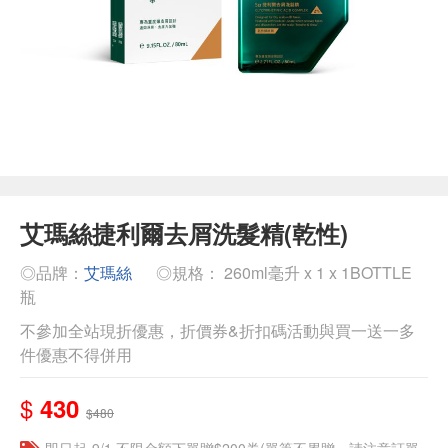
艾瑪絲捷利爾去屑洗髮精(乾性)
◎品牌：
艾瑪絲
◎規格： 260ml毫升 x 1 x 1BOTTLE
瓶
不參加全站現折優惠，折價券&折扣碼活動與買一送一多
件優惠不得併用
$
430
$480