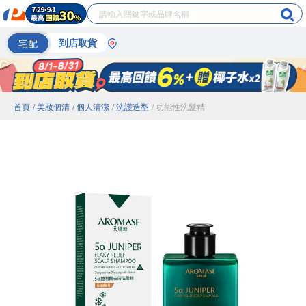
宅配
到店取貨
首頁
/ 美妝個清
/ 個人清潔
/ 洗護造型
/ 功能性洗髮精