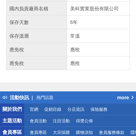
國內負責廠商名稱
美科實業股份有限公司
保存天數
5年
保存溫層
常溫
應免稅
應稅
應免稅
應稅
偏遠地區配送
詐騙網頁！請小心！
得獎公告
活動快訊
more
熱門話題
銀行優惠
關於我們
官網
促銷目錄
分店資訊
保險服務
偏遠地區配送
詐騙網頁！請小心！
主題活動
會員活動
注目活動
得獎公佈
會員專區
會員專區
大宗採購
購物須知
會員服務條款
隱