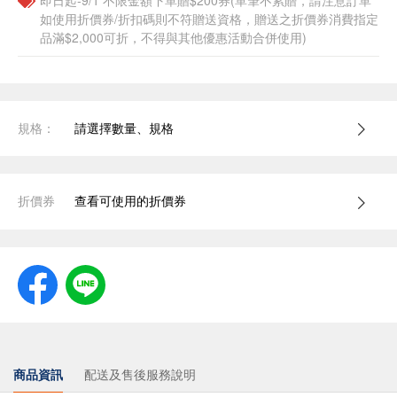
即日起-9/1 不限金額下單贈$200券(單筆不累贈，請注意訂單
如使用折價券/折扣碼則不符贈送資格，贈送之折價券消費指定
品滿$2,000可折，不得與其他優惠活動合併使用)
規格：
請選擇數量、規格
折價券
查看可使用的折價券
商品資訊
配送及售後服務說明