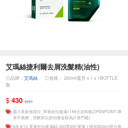
艾瑪絲捷利爾去屑洗髮精(油性)
◎品牌：
艾瑪絲
◎規格： 260ml毫升 x 1 x 1BOTTLE
瓶
$
430
$480
週六美妝個清日_單筆折扣後滿1188元送80點OPENPOINT(單
筆不累贈，回饋皆以折扣後金額為計算門檻)
8/8-8/10 單筆折扣後滿$2,000享9折(單筆上限折$500)(部分商