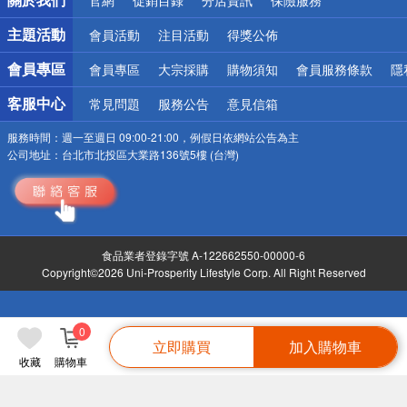
偏遠地區配送
詐騙網頁！請小心！
主題活動
會員活動
注目活動
得獎公佈
會員專區
會員專區
大宗採購
購物須知
會員服務條款
隱
客服中心
常見問題
服務公告
意見信箱
服務時間：
週一至週日 09:00-21:00，例假日依網站公告為主
公司地址：
台北市北投區大業路136號5樓 (台灣)
食品業者登錄字號 A-122662550-00000-6
Copyright©2026 Uni-Prosperity Lifestyle Corp. All Right Reserved
0
立即購買
加入購物車
收藏
購物車