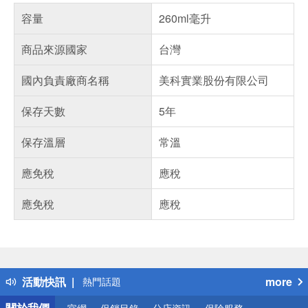
容量
260ml毫升
商品來源國家
台灣
國內負責廠商名稱
美科實業股份有限公司
保存天數
5年
保存溫層
常溫
應免稅
應稅
應免稅
應稅
偏遠地區配送
詐騙網頁！請小心！
得獎公告
活動快訊
more
熱門話題
銀行優惠
關於我們
官網
促銷目錄
分店資訊
保險服務