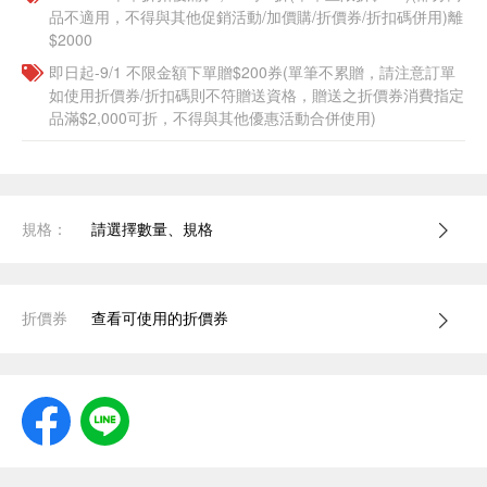
品不適用，不得與其他促銷活動/加價購/折價券/折扣碼併用)離
$2000
即日起-9/1 不限金額下單贈$200券(單筆不累贈，請注意訂單
如使用折價券/折扣碼則不符贈送資格，贈送之折價券消費指定
品滿$2,000可折，不得與其他優惠活動合併使用)
規格：
請選擇數量、規格
折價券
查看可使用的折價券