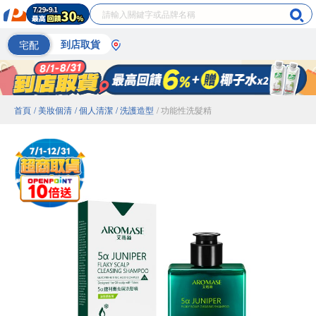
宅配
到店取貨
首頁
/ 美妝個清
/ 個人清潔
/ 洗護造型
/ 功能性洗髮精