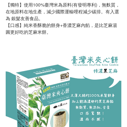
【獨特】使用100%臺灣米為原料(有發明專利)，無麩質，
在地原料在地生產，減少國際運輸哩程減少碳排。有入選
為 銀髮友善食品。
【口感】純米香酥脆的餅身+香濃芝麻內餡，是比芝麻湯
圓更好吃的芝麻米餅。