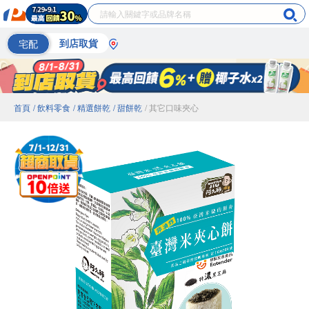
宅配
到店取貨
首頁
/ 飲料零食
/ 精選餅乾
/ 甜餅乾
/ 其它口味夾心