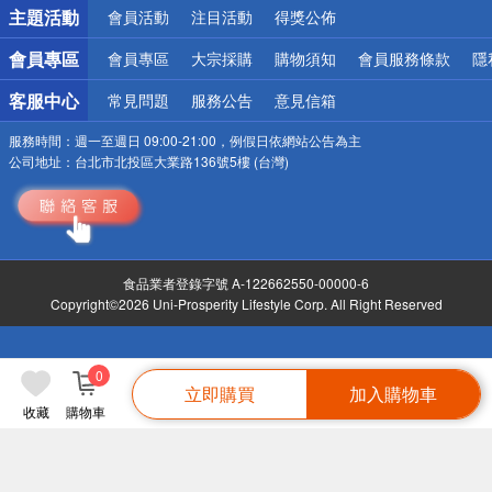
詐騙網頁！請小心！
主題活動
會員活動
注目活動
得獎公佈
會員專區
會員專區
大宗採購
購物須知
會員服務條款
隱
客服中心
常見問題
服務公告
意見信箱
服務時間：
週一至週日 09:00-21:00，例假日依網站公告為主
公司地址：
台北市北投區大業路136號5樓 (台灣)
食品業者登錄字號 A-122662550-00000-6
Copyright©2026 Uni-Prosperity Lifestyle Corp. All Right Reserved
0
立即購買
加入購物車
收藏
購物車