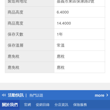
製造商地址
嘉義市東區保康路2號
商品高度
6.4000
商品寬度
14.4000
保存天數
1年
保存溫層
常溫
應免稅
應稅
應免稅
應稅
偏遠地區配送
詐騙網頁！請小心！
得獎公告
活動快訊
more
熱門話題
銀行優惠
關於我們
官網
促銷目錄
分店資訊
保險服務
偏遠地區配送