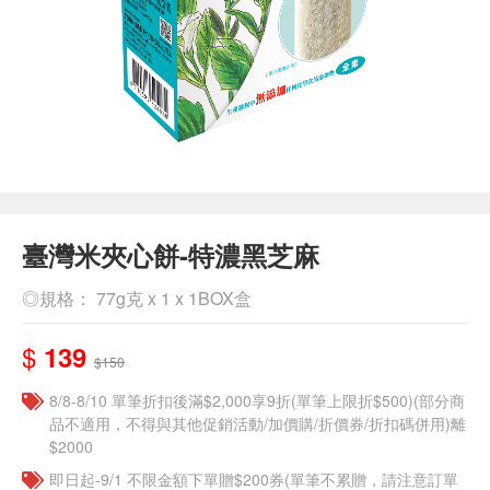
臺灣米夾心餅-特濃黑芝麻
◎規格： 77g克 x 1 x 1BOX盒
$
139
$150
8/8-8/10 單筆折扣後滿$2,000享9折(單筆上限折$500)(部分商
品不適用，不得與其他促銷活動/加價購/折價券/折扣碼併用)離
$2000
即日起-9/1 不限金額下單贈$200券(單筆不累贈，請注意訂單