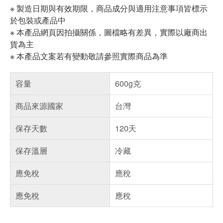
※ 製造日期與有效期限，商品成分與適用注意事項皆標示
於包裝或產品中
※ 本產品網頁因拍攝關係，圖檔略有差異，實際以廠商出
貨為主
※ 本產品文案若有變動敬請參照實際商品為準
容量
600g克
商品來源國家
台灣
保存天數
120天
保存溫層
冷藏
應免稅
應稅
應免稅
應稅
偏遠地區配送