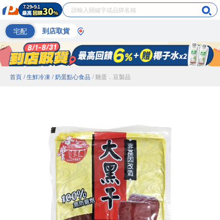
宅配
到店取貨
首頁
/ 生鮮冷凍
/ 奶蛋點心食品
/ 雞蛋．豆製品