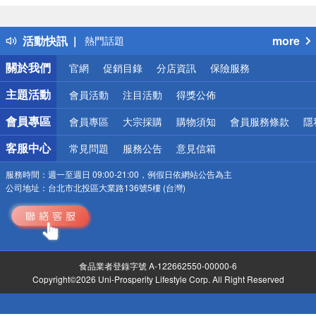
詐騙網頁！請小心！
得獎公告
活動快訊
more
熱門話題
銀行優惠
關於我們
官網
促銷目錄
分店資訊
保險服務
偏遠地區配送
詐騙網頁！請小心！
主題活動
會員活動
注目活動
得獎公佈
會員專區
會員專區
大宗採購
購物須知
會員服務條款
隱
客服中心
常見問題
服務公告
意見信箱
服務時間：
週一至週日 09:00-21:00，例假日依網站公告為主
公司地址：
台北市北投區大業路136號5樓 (台灣)
食品業者登錄字號 A-122662550-00000-6
Copyright©2026 Uni-Prosperity Lifestyle Corp. All Right Reserved