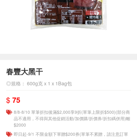
春豐大黑干
◎規格： 600g克 x 1 x 1Bag包
$
75
8/8-8/10 單筆折扣後滿$2,000享9折(單筆上限折$500)(部分商
品不適用，不得與其他促銷活動/加價購/折價券/折扣碼併用)離
$2000
即日起-9/1 不限金額下單贈$200券(單筆不累贈，請注意訂單