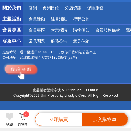
銀行優惠
關於我們
官網
促銷目錄
分店資訊
保險服務
偏遠地區配送
詐騙網頁！請小心！
主題活動
會員活動
注目活動
得獎公佈
會員專區
會員專區
大宗採購
購物須知
會員服務條款
隱
客服中心
常見問題
服務公告
意見信箱
服務時間：
週一至週日 09:00-21:00，例假日依網站公告為主
公司地址：
台北市北投區大業路136號5樓 (台灣)
食品業者登錄字號 A-122662550-00000-6
Copyright©2026 Uni-Prosperity Lifestyle Corp. All Right Reserved
0
立即購買
加入購物車
收藏
購物車