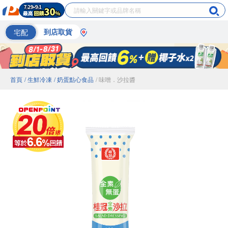
宅配
到店取貨
首頁
/ 生鮮冷凍
/ 奶蛋點心食品
/ 味噌．沙拉醬