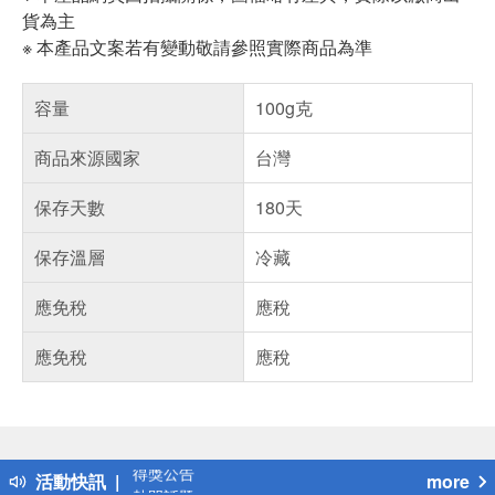
貨為主
※ 本產品文案若有變動敬請參照實際商品為準
容量
100g克
商品來源國家
台灣
保存天數
180天
保存溫層
冷藏
應免稅
應稅
應免稅
應稅
偏遠地區配送
詐騙網頁！請小心！
得獎公告
活動快訊
more
熱門話題