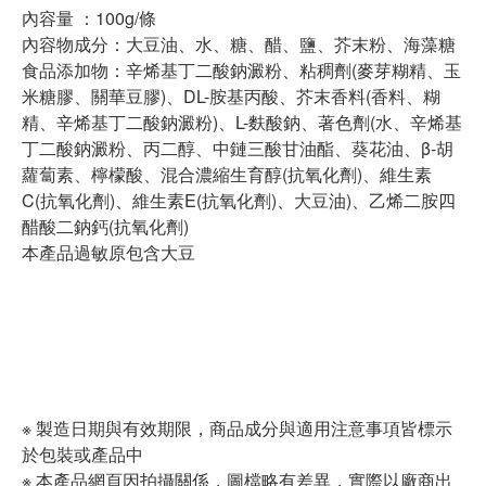
內容量 ：100g/條
內容物成分：大豆油、水、糖、醋、鹽、芥末粉、海藻糖
食品添加物：辛烯基丁二酸鈉澱粉、粘稠劑(麥芽糊精、玉
米糖膠、關華豆膠)、DL-胺基丙酸、芥末香料(香料、糊
精、辛烯基丁二酸鈉澱粉)、L-麩酸鈉、著色劑(水、辛烯基
丁二酸鈉澱粉、丙二醇、中鏈三酸甘油酯、葵花油、β-胡
蘿蔔素、檸檬酸、混合濃縮生育醇(抗氧化劑)、維生素
C(抗氧化劑)、維生素E(抗氧化劑)、大豆油)、乙烯二胺四
醋酸二鈉鈣(抗氧化劑)
本產品過敏原包含大豆
※ 製造日期與有效期限，商品成分與適用注意事項皆標示
於包裝或產品中
※ 本產品網頁因拍攝關係，圖檔略有差異，實際以廠商出