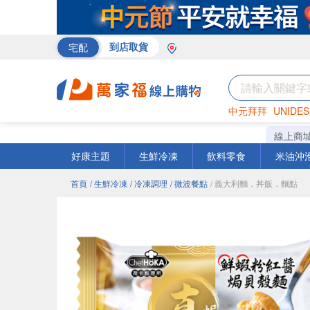
宅配
到店取貨
中元拜拜
UNIDES
巧克力
罐頭
咖啡
線上商
好康主題
生鮮冷凍
飲料零食
米油沖
首頁
/ 生鮮冷凍
/ 冷凍調理
/ 微波餐點
/ 義大利麵．丼飯．麵點