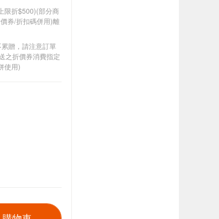
筆上限折$500)(部分商
價券/折扣碼併用)離
筆不累贈，請注意訂單
贈送之折價券消費指定
併使用)
入購物車