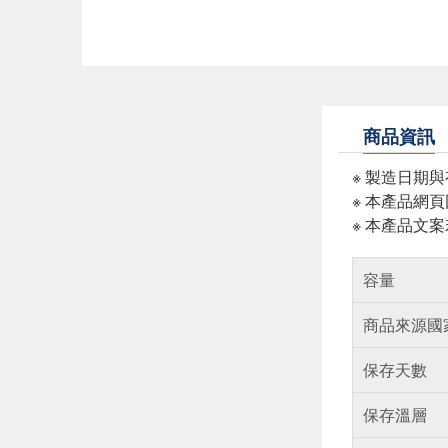
商品資訊
※ 製造日期
※ 本產品網
※ 本產品文
容量
商品來源國
保存天數
保存溫層