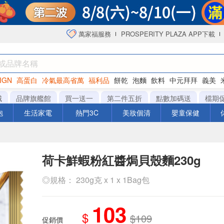
萬家福服務
PROSPERITY PLAZA APP下載
IGN
高蛋白
冷氣最高省萬
福利品
餅乾
泡麵
飲料
中元拜拜
義美
海苔
城
品牌旗艦館
買一送一
第二件五折
點數加碼送
檔期
泡
生活家電
熱門3C
美妝個清
嬰童保健
荷卡鮮蝦粉紅醬焗貝殼麵230g
◎規格： 230g克 x 1 x 1Bag包
103
$
$109
促銷價