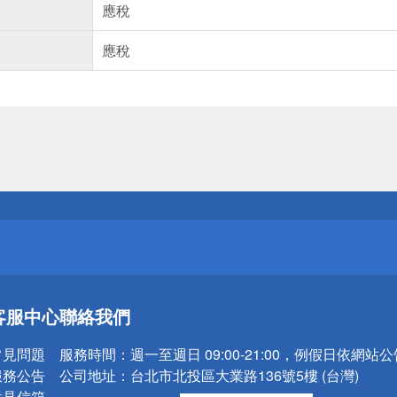
應稅
應稅
送
請小心！
送
客服中心
聯絡我們
請小心！
常見問題
服務時間：
週一至週日 09:00-21:00，例假日依網站
服務公告
公司地址：
台北市北投區大業路136號5樓 (台灣)
意見信箱