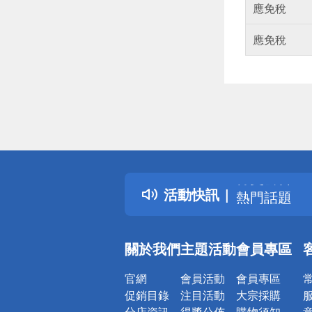
應免稅
應免稅
偏遠地區配
詐騙網頁！
得獎公告
活動快訊
熱門話題
銀行優惠
偏遠地區配
關於我們
主題活動
會員專區
詐騙網頁！
官網
會員活動
會員專區
促銷目錄
注目活動
大宗採購
分店資訊
得獎公佈
購物須知