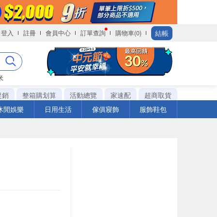
結帳
登入
註冊
會員中心
訂單查詢
購物車(0)
米
促銷
整箱購划算
活動總覽
家速配
超商取貨
休閒娛樂
日用生活
傢俱寢飾
服飾鞋包