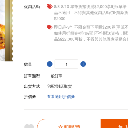
促銷活動
8/8-8/10 單筆折扣後滿$2,000享9折(單
品不適用，不得與其他促銷活動/加價購/折
$2000
即日起-9/1 不限金額下單贈$200券(單
如使用折價券/折扣碼則不符贈送資格，
品滿$2,000可折，不得與其他優惠活動合
數量
訂單類型
一般訂單
出貨方式
宅配/到店取貨
折價券
查看適用折價券
立即購買
加