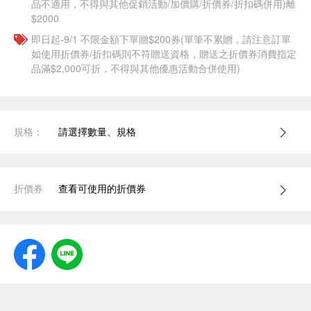
品不適用，不得與其他促銷活動/加價購/折價券/折扣碼併用)離
$2000
即日起-9/1 不限金額下單贈$200券(單筆不累贈，請注意訂單
如使用折價券/折扣碼則不符贈送資格，贈送之折價券消費指定
品滿$2,000可折，不得與其他優惠活動合併使用)
規格：
請選擇數量、規格
折價券
查看可使用的折價券