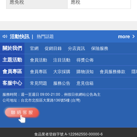
應免稅
應稅
偏遠地區配送
詐騙網頁！請小心！
得獎公告
活動快訊
more
熱門話題
銀行優惠
關於我們
官網
促銷目錄
分店資訊
保險服務
偏遠地區配送
詐騙網頁！請小心！
主題活動
會員活動
注目活動
得獎公佈
會員專區
會員專區
大宗採購
購物須知
會員服務條款
隱
客服中心
常見問題
服務公告
意見信箱
服務時間：
週一至週日 09:00-21:00，例假日依網站公告為主
公司地址：
台北市北投區大業路136號5樓 (台灣)
食品業者登錄字號 A-122662550-00000-6