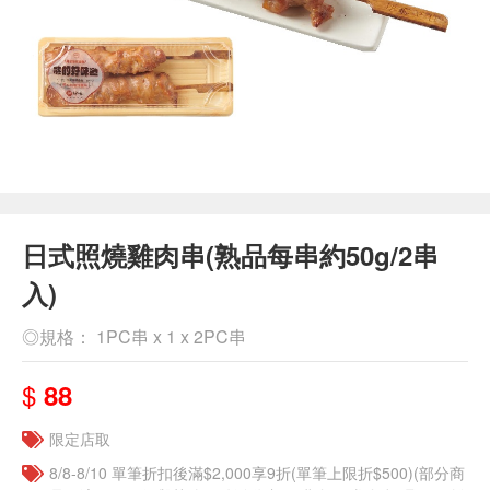
日式照燒雞肉串(熟品每串約50g/2串
入)
◎規格： 1PC串 x 1 x 2PC串
$
88
限定店取
8/8-8/10 單筆折扣後滿$2,000享9折(單筆上限折$500)(部分商