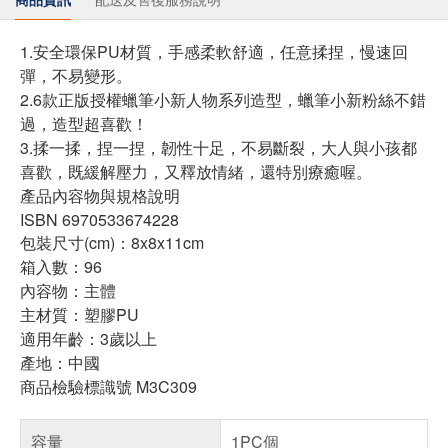
1.安全環保PU材質，手感柔軟舒適，任意揉捏，慢速回
彈，不易變形。
2.6款正版授權蠟筆小新人物系列造型，蠟筆小新粉絲不錯
過，造型超喜歡！
3.揉一揉，捏一捏，韌性十足，不易斷裂，大人與小孩都
喜歡，既緩解壓力，又釋放情緒，還特別療癒喔。
產品內容物與規格說明
ISBN 6970533674228
包裝尺寸(cm)：8x8x11cm
箱入數：96
內容物：主體
主材質：塑膠PU
適用年齡：3歲以上
產地：中國
商品檢驗標識號 M3C309
容量
1PC個