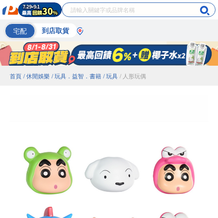
宅配
到店取貨
首頁
/ 休閒娛樂
/ 玩具．益智．書籍
/ 玩具
/ 人形玩偶