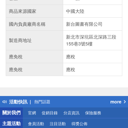
商品來源國家
中國大陸
國內負責廠商名稱
新台圖書有限公司
新北市深坑區北深路三段
製造商地址
155巷3號5樓
應免稅
應稅
應免稅
應稅
偏遠地區配送
詐騙網頁！請小心！
得獎公告
活動快訊
more
熱門話題
銀行優惠
關於我們
官網
促銷目錄
分店資訊
保險服務
偏遠地區配送
詐騙網頁！請小心！
主題活動
會員活動
注目活動
得獎公佈