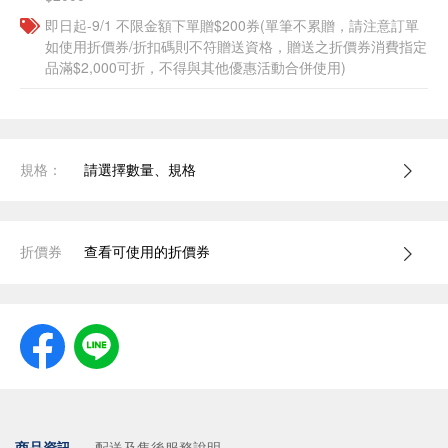
即日起-9/1 不限金額下單贈$200券(單筆不累贈，請注意訂單
如使用折價券/折扣碼則不符贈送資格，贈送之折價券消費指定
品滿$2,000可折，不得與其他優惠活動合併使用)
規格：
請選擇數量、規格
折價券
查看可使用的折價券
商品資訊
配送及售後服務說明