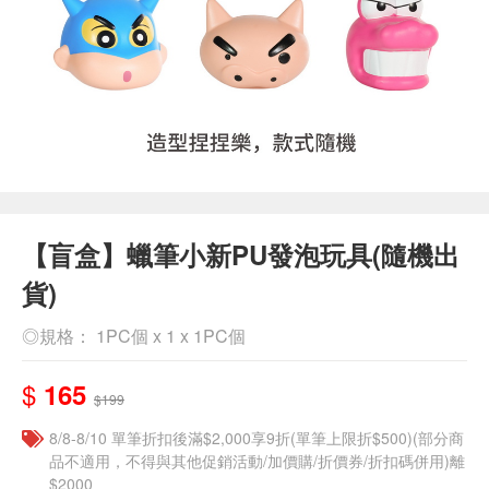
【盲盒】蠟筆小新PU發泡玩具(隨機出
貨)
◎規格： 1PC個 x 1 x 1PC個
$
165
$199
8/8-8/10 單筆折扣後滿$2,000享9折(單筆上限折$500)(部分商
品不適用，不得與其他促銷活動/加價購/折價券/折扣碼併用)離
$2000