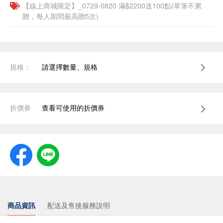
【線上商城限定】_0729-0820 滿$2200送100點(單筆不累
贈，每人期間最高贈5次)
規格：
請選擇數量、規格
折價券
查看可使用的折價券
商品資訊
配送及售後服務說明