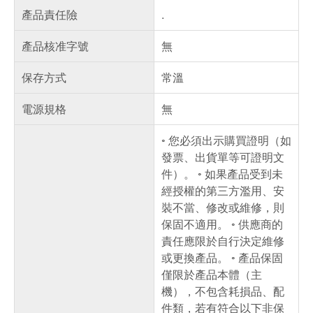
產品責任險
.
產品核准字號
無
保存方式
常溫
電源規格
無
◦ 您必須出示購買證明（如
發票、出貨單等可證明文
件）。 ◦ 如果產品受到未
經授權的第三方濫用、安
裝不當、修改或維修，則
保固不適用。 ◦ 供應商的
責任應限於自行決定維修
或更換產品。 ◦ 產品保固
僅限於產品本體（主
機），不包含耗損品、配
件類，若有符合以下非保