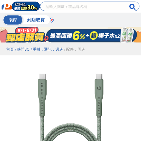
宅配
到店取貨
首頁
/ 熱門3C
/ 手機．通訊．週邊
/ 配件．周邊