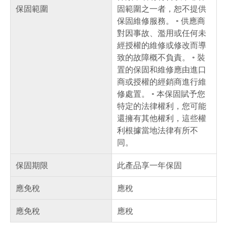
保固範圍
固範圍之一者，恕不提供
保固維修服務。 ◦ 供應商
對因事故、濫用或任何未
經授權的維修或修改而導
致的故障概不負責。 ◦ 裝
置的保固和維修應由進口
商或授權的經銷商進行維
修處置。 ◦ 本保固賦予您
特定的法律權利，您可能
還擁有其他權利，這些權
利根據當地法律有所不
同。
保固期限
此產品享一年保固
應免稅
應稅
應免稅
應稅