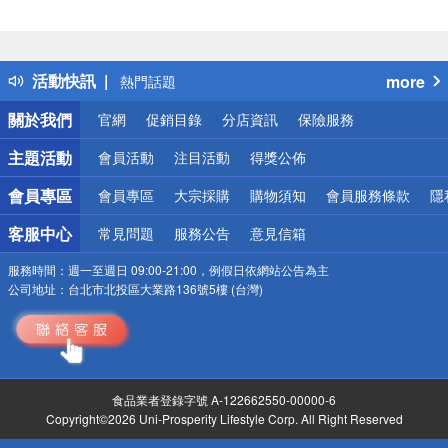
偏遠地區配送
詐騙網頁！請小心！
得獎公告
活動快訊
more
熱門話題
銀行優惠
關於我們
官網
促銷目錄
分店資訊
保險服務
偏遠地區配送
詐騙網頁！請小心！
主題活動
會員活動
注目活動
得獎公佈
會員專區
會員專區
大宗採購
購物須知
會員服務條款
隱
客服中心
常見問題
服務公告
意見信箱
服務時間：
週一至週日 09:00-21:00，例假日依網站公告為主
公司地址：
台北市北投區大業路136號5樓 (台灣)
食品業者登錄字號 A-122662550-00000-6
Copyright©2026 Uni-Prosperity Lifestyle Corp. All Right Reserved