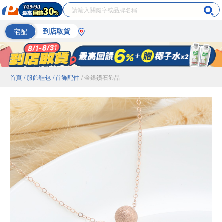
宅配
到店取貨
首頁
/ 服飾鞋包
/ 首飾配件
/ 金銀鑽石飾品