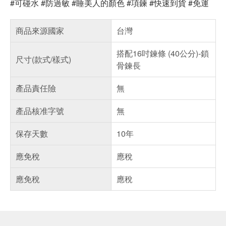
#可碰水 #防過敏 #睡美人的顏色 #項鍊 #快速到貨 #免運
商品來源國家
台灣
搭配16吋鍊條 (40公分)-鎖
尺寸(款式/樣式)
骨鍊長
產品責任險
無
產品核准字號
無
保存天數
10年
應免稅
應稅
應免稅
應稅
偏遠地區配送
詐騙網頁！請小心！
得獎公告