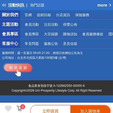
活動快訊
more
熱門話題
銀行優惠
關於我們
官網
促銷目錄
分店資訊
保險服務
偏遠地區配送
詐騙網頁！請小心！
主題活動
會員活動
注目活動
得獎公佈
會員專區
會員專區
大宗採購
購物須知
會員服務條款
隱
客服中心
常見問題
服務公告
意見信箱
服務時間：
週一至週日 09:00-21:00，例假日依網站公告為主
公司地址：
台北市北投區大業路136號5樓 (台灣)
食品業者登錄字號 A-122662550-00000-6
Copyright©2026 Uni-Prosperity Lifestyle Corp. All Right Reserved
0
立即購買
加入購物車