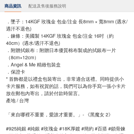
商品資訊
配送及售後服務說明
．墜子：14KGF 玫瑰金 包金/注金 長8mm × 寬8mm (遇水/
遇汗不退色)
．鍊條：美國製 14KGF 玫瑰金 包金/注金 16吋（約
40cm）(遇水/遇汗不退色)
．附贈拭銀布：附贈日本優質棉布製成的拭銀布一片
（8cm×12cm）
．Angel & Me 精緻包裝盒
．保證卡
* 首飾都是以禮盒包裝寄出，非常適合送禮。同時提供小
卡片服務，如有祝賀的話，我們可以為你手寫一張小卡片
放在郵包內寄出，請於付款時留言。
產地 / 台灣
「來自哪裡不重要，愛誰才重要。」- 《黑魔女 2》
#925純銀 #純銀 #玫瑰金 #18K厚鍍 #簡約 #百搭 #鎖骨鍊