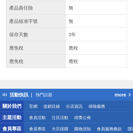
產品責任險
無
產品核准字號
無
保存天數
3年
應免稅
應稅
應免稅
應稅
偏遠地區配送
詐騙網頁！請小心！
得獎公告
活動快訊
more
熱門話題
銀行優惠
關於我們
官網
促銷目錄
分店資訊
保險服務
偏遠地區配送
詐騙網頁！請小心！
主題活動
會員活動
注目活動
得獎公佈
會員專區
會員專區
大宗採購
購物須知
會員服務條款
隱