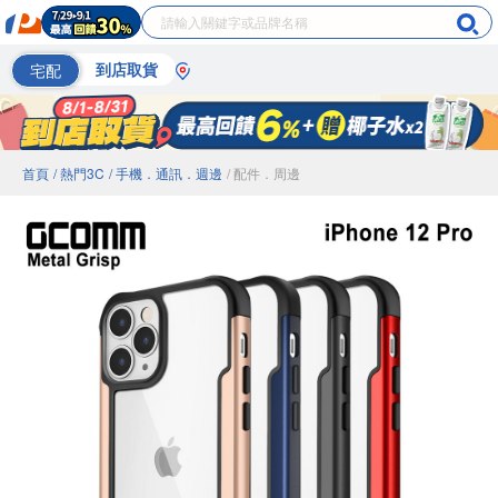
宅配
到店取貨
首頁
/ 熱門3C
/ 手機．通訊．週邊
/ 配件．周邊