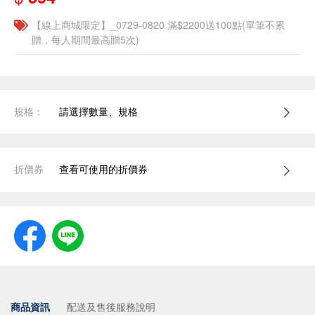
【線上商城限定】_0729-0820 滿$2200送100點(單筆不累
贈，每人期間最高贈5次)
規格：
請選擇數量、規格
折價券
查看可使用的折價券
商品資訊
配送及售後服務說明