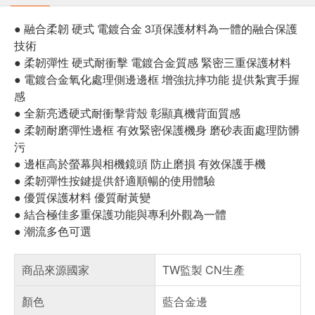
● 融合柔韌 硬式 電鍍合金 3項保護材料為一體的融合保護
技術
● 柔韌彈性 硬式耐衝擊 電鍍合金質感 緊密三重保護材料
● 電鍍合金氧化處理側邊邊框 增強抗摔功能 提供紮實手握
感
● 全新亮透硬式耐衝擊背殼 彰顯真機背面質感
● 柔韌耐磨彈性邊框 有效緊密保護機身 磨砂表面處理防髒
污
● 邊框高於螢幕與相機鏡頭 防止磨損 有效保護手機
● 柔韌彈性按鍵提供舒適順暢的使用體驗
● 優質保護材料 優質耐黃變
● 結合極佳多重保護功能與專利外觀為一體
● 潮流多色可選
商品來源國家
TW監製 CN生產
顏色
藍合金邊