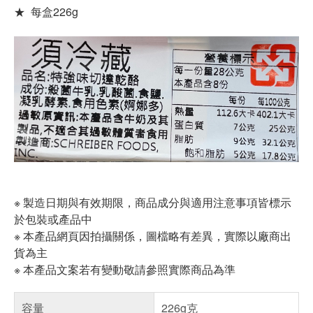
★ 每盒226g
※ 製造日期與有效期限，商品成分與適用注意事項皆標示
於包裝或產品中
※ 本產品網頁因拍攝關係，圖檔略有差異，實際以廠商出
貨為主
※ 本產品文案若有變動敬請參照實際商品為準
容量
226g克