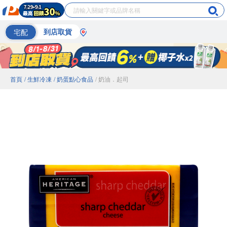
宅配
到店取貨
首頁
/ 生鮮冷凍
/ 奶蛋點心食品
/ 奶油．起司