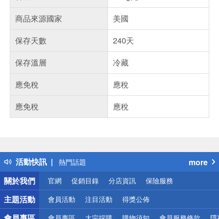
商品來源國家
美國
保存天數
240天
保存溫層
冷藏
應免稅
應稅
應免稅
應稅
偏遠地區配送
詐騙網頁！請小心！
得獎公告
活動快訊
more
熱門話題
銀行優惠
關於我們
官網
促銷目錄
分店資訊
保險服務
偏遠地區配送
詐騙網頁！請小心！
主題活動
會員活動
注目活動
得獎公佈
會員專區
會員專區
大宗採購
購物須知
會員服務條款
隱