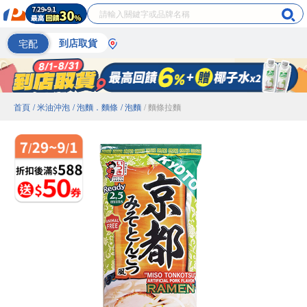
宅配
到店取貨
首頁
/ 米油沖泡
/ 泡麵．麵條
/ 泡麵
/ 麵條拉麵