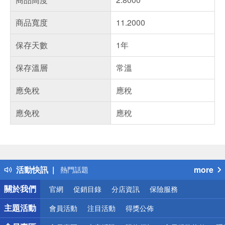
商品寬度
11.2000
保存天數
1年
保存溫層
常溫
應免稅
應稅
應免稅
應稅
偏遠地區配送
詐騙網頁！請小心！
得獎公告
活動快訊
more
熱門話題
銀行優惠
關於我們
官網
促銷目錄
分店資訊
保險服務
偏遠地區配送
詐騙網頁！請小心！
主題活動
會員活動
注目活動
得獎公佈