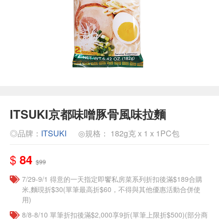
ITSUKI京都味噌豚骨風味拉麵
◎品牌：
ITSUKI
◎規格： 182g克 x 1 x 1PC包
$
84
$99
7/29-9/1 得意的一天指定即饗私房菜系列折扣後滿$189合購
米,麵現折$30(單筆最高折$60，不得與其他優惠活動合併使
用)
8/8-8/10 單筆折扣後滿$2,000享9折(單筆上限折$500)(部分商