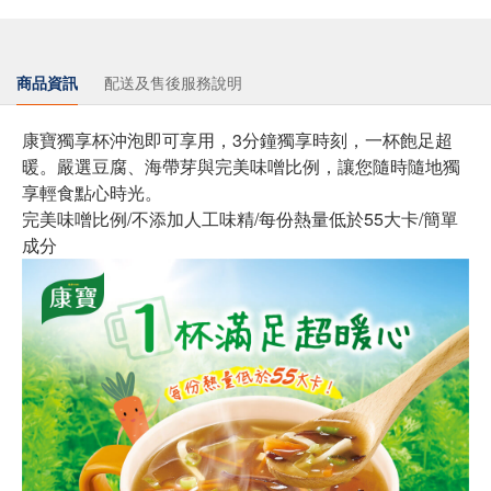
商品資訊
配送及售後服務說明
康寶獨享杯沖泡即可享用，3分鐘獨享時刻，一杯飽足超
暖。嚴選豆腐、海帶芽與完美味噌比例，讓您隨時隨地獨
享輕食點心時光。
完美味噌比例/不添加人工味精/每份熱量低於55大卡/簡單
成分