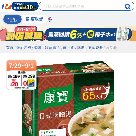
宅配
到店取貨
首頁
/ 米油沖泡
/ 調味．罐頭湯品．南北貨
/ 杯湯．速食袋湯
/ 蔬菜湯