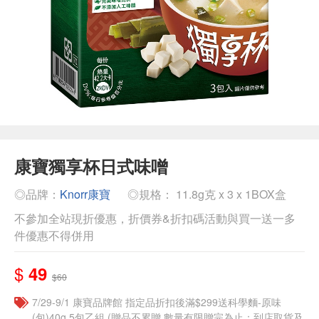
康寶獨享杯日式味噌
◎品牌：
Knorr康寶
◎規格： 11.8g克 x 3 x 1BOX盒
不參加全站現折優惠，折價券&折扣碼活動與買一送一多
件優惠不得併用
$
49
$60
7/29-9/1 康寶品牌館 指定品折扣後滿$299送科學麵-原味
(包)40g 5包乙組 (贈品不累贈,數量有限贈完為止；到店取貨及