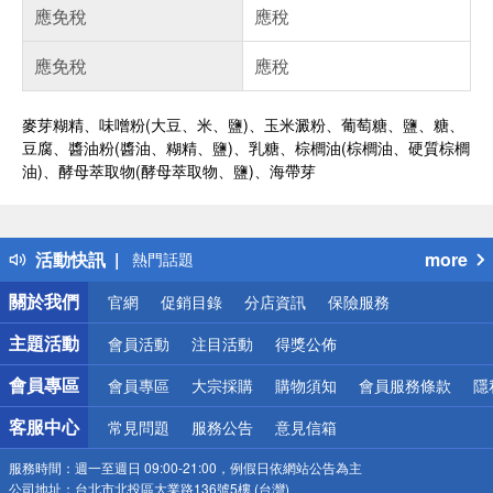
應免稅
應稅
應免稅
應稅
麥芽糊精、味噌粉(大豆、米、鹽)、玉米澱粉、葡萄糖、鹽、糖、
豆腐、醬油粉(醬油、糊精、鹽)、乳糖、棕櫚油(棕櫚油、硬質棕櫚
油)、酵母萃取物(酵母萃取物、鹽)、海帶芽
偏遠地區配送
詐騙網頁！請小心！
得獎公告
活動快訊
more
熱門話題
銀行優惠
關於我們
官網
促銷目錄
分店資訊
保險服務
偏遠地區配送
詐騙網頁！請小心！
主題活動
會員活動
注目活動
得獎公佈
會員專區
會員專區
大宗採購
購物須知
會員服務條款
隱
客服中心
常見問題
服務公告
意見信箱
服務時間：
週一至週日 09:00-21:00，例假日依網站公告為主
公司地址：
台北市北投區大業路136號5樓 (台灣)