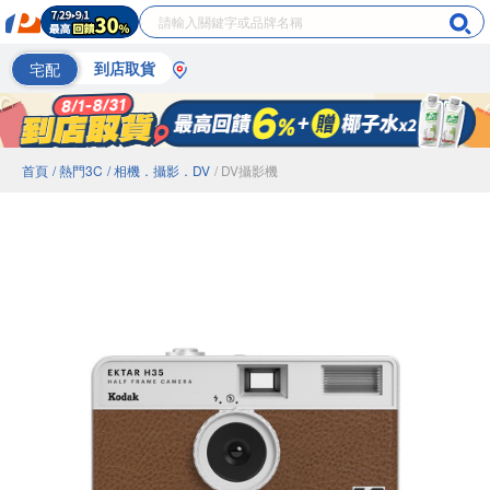
宅配
到店取貨
首頁
/ 熱門3C
/ 相機．攝影．DV
/ DV攝影機