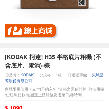
[KODAK 柯達] H35 半格底片相機 (不
含底片、電池)-棕
◎品牌：
KODAK
◎規格： 1組
◎逛逛專館：
東城國
際股份有限公司
商城限用信用卡支付(不納入VIP資格之累積計算),無法用錢
包/紅利點數,無搬運上樓服務及指定日期/時間.
$
1890