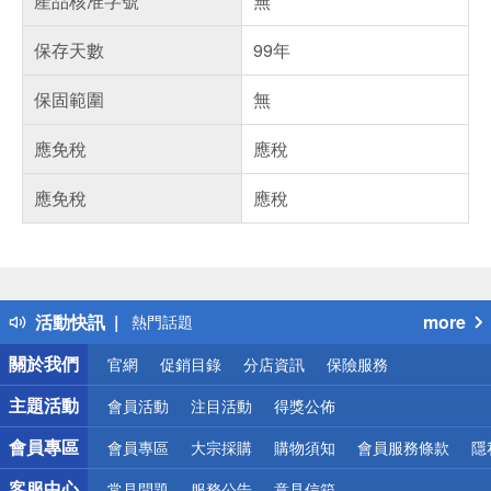
產品核准字號
無
保存天數
99年
保固範圍
無
應免稅
應稅
應免稅
應稅
偏遠地區配送
詐騙網頁！請小心！
得獎公告
活動快訊
more
熱門話題
銀行優惠
關於我們
官網
促銷目錄
分店資訊
保險服務
偏遠地區配送
詐騙網頁！請小心！
主題活動
會員活動
注目活動
得獎公佈
會員專區
會員專區
大宗採購
購物須知
會員服務條款
隱
客服中心
常見問題
服務公告
意見信箱