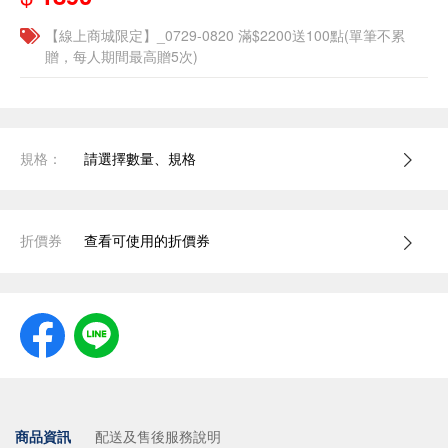
【線上商城限定】_0729-0820 滿$2200送100點(單筆不累
贈，每人期間最高贈5次)
規格：
請選擇數量、規格
折價券
查看可使用的折價券
商品資訊
配送及售後服務說明