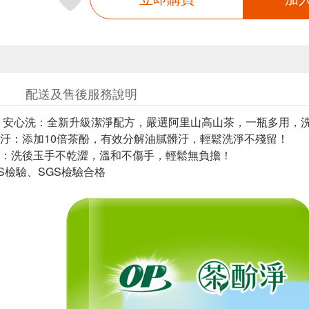
配送及售後服務說明
 安心洗：全新升級潔淨配方，嚴選阿里山高山茶，一瓶多用，
汙：添加10倍茶酚，有效分解油膩髒汙，輕鬆洗淨不殘留！
：洗後玉手不乾澀，溫和不傷手，輕鬆無負擔！
IS檢驗、SGS檢驗合格