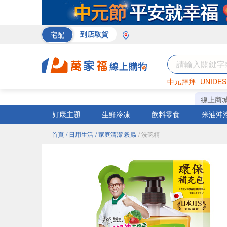
宅配
到店取貨
中元拜拜
UNIDES
巧克力
罐頭
咖啡
線上商
好康主題
生鮮冷凍
飲料零食
米油沖
首頁
/ 日用生活
/ 家庭清潔 殺蟲
/ 洗碗精