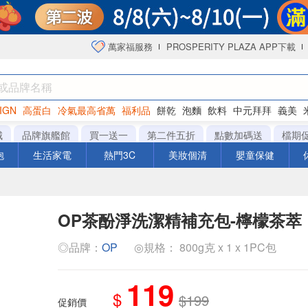
萬家福服務
PROSPERITY PLAZA APP下載
IGN
高蛋白
冷氣最高省萬
福利品
餅乾
泡麵
飲料
中元拜拜
義美
海苔
城
品牌旗艦館
買一送一
第二件五折
點數加碼送
檔期
泡
生活家電
熱門3C
美妝個清
嬰童保健
OP茶酚淨洗潔精補充包-檸檬茶萃
◎品牌：
OP
◎規格： 800g克 x 1 x 1PC包
119
$
$199
促銷價