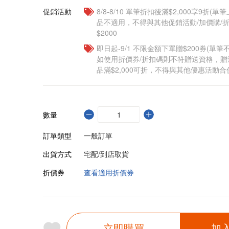
促銷活動
8/8-8/10 單筆折扣後滿$2,000享9折(單
品不適用，不得與其他促銷活動/加價購/折
$2000
即日起-9/1 不限金額下單贈$200券(單
如使用折價券/折扣碼則不符贈送資格，
品滿$2,000可折，不得與其他優惠活動合
數量
訂單類型
一般訂單
出貨方式
宅配/到店取貨
折價券
查看適用折價券
立即購買
加