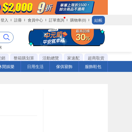
結帳
登入
註冊
會員中心
訂單查詢
購物車(0)
米
促銷
整箱購划算
活動總覽
家速配
超商取貨
休閒娛樂
日用生活
傢俱寢飾
服飾鞋包