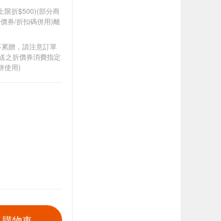
筆上限折$500)(部分商
價券/折扣碼併用)離
筆不累贈，請注意訂單
贈送之折價券消費指定
併使用)
入購物車