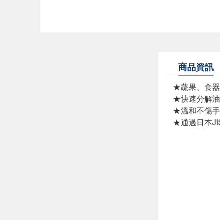
商品資訊
★蔬果、食器
★快速分解油
★溫和不傷手
★通過日本J