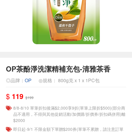
OP茶酚淨洗潔精補充包-清雅茶香
◎品牌：
OP
◎規格： 800g克 x 1 x 1PC包
$
119
$199
8/8-8/10 單筆折扣後滿$2,000享9折(單筆上限折$500)(部分商
品不適用，不得與其他促銷活動/加價購/折價券/折扣碼併用)離
$2000
即日起-9/1 不限金額下單贈$200券(單筆不累贈，請注意訂單