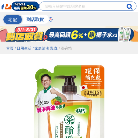
宅配
到店取貨
首頁
/ 日用生活
/ 家庭清潔 殺蟲
/ 洗碗精