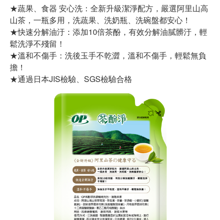
★蔬果、食器 安心洗：全新升級潔淨配方，嚴選阿里山高
山茶，一瓶多用，洗蔬果、洗奶瓶、洗碗盤都安心！
★快速分解油汙：添加10倍茶酚，有效分解油膩髒汙，輕
鬆洗淨不殘留！
★溫和不傷手：洗後玉手不乾澀，溫和不傷手，輕鬆無負
擔！
★通過日本JIS檢驗、SGS檢驗合格