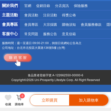
銀行優惠
關於我們
官網
促銷目錄
分店資訊
保險服務
偏遠地區配送
詐騙網頁！請小心！
主題活動
會員活動
注目活動
得獎公佈
會員專區
會員專區
大宗採購
購物須知
會員服務條款
隱
客服中心
常見問題
服務公告
意見信箱
服務時間：
週一至週日 09:00-21:00，例假日依網站公告為主
公司地址：
台北市北投區大業路136號5樓 (台灣)
食品業者登錄字號 A-122662550-00000-6
Copyright©2026 Uni-Prosperity Lifestyle Corp. All Right Reserved
0
立即購買
加入購物車
收藏
購物車