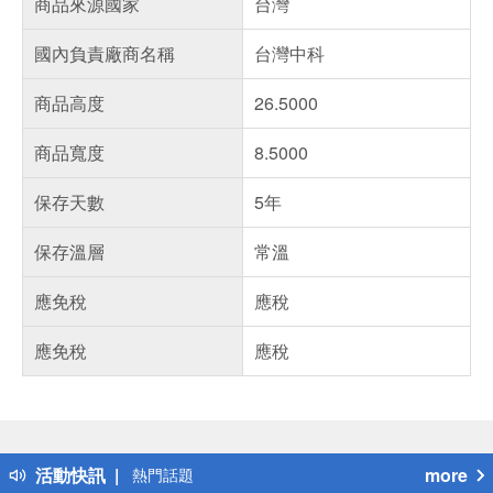
商品來源國家
台灣
國內負責廠商名稱
台灣中科
商品高度
26.5000
商品寬度
8.5000
保存天數
5年
保存溫層
常溫
應免稅
應稅
應免稅
應稅
偏遠地區配送
詐騙網頁！請小心！
得獎公告
活動快訊
more
熱門話題