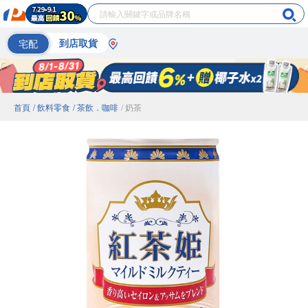
宅配
到店取貨
首頁
/ 飲料零食
/ 茶飲．咖啡
/ 奶茶