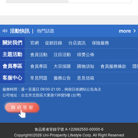
偏遠地區配送
詐騙網頁！請小心！
得獎公告
活動快訊
more
熱門話題
銀行優惠
關於我們
官網
促銷目錄
分店資訊
保險服務
偏遠地區配送
詐騙網頁！請小心！
主題活動
會員活動
注目活動
得獎公佈
會員專區
會員專區
大宗採購
購物須知
會員服務條款
隱
客服中心
常見問題
服務公告
意見信箱
服務時間：
週一至週日 09:00-21:00，例假日依網站公告為主
公司地址：
台北市北投區大業路136號5樓 (台灣)
食品業者登錄字號 A-122662550-00000-6
Copyright©2026 Uni-Prosperity Lifestyle Corp. All Right Reserved