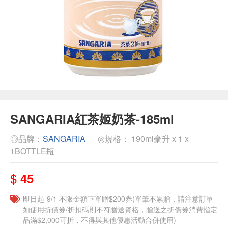
SANGARIA紅茶姬奶茶-185ml
◎品牌：
SANGARIA
◎規格： 190ml毫升 x 1 x
1BOTTLE瓶
$
45
即日起-9/1 不限金額下單贈$200券(單筆不累贈，請注意訂單
如使用折價券/折扣碼則不符贈送資格，贈送之折價券消費指定
品滿$2,000可折，不得與其他優惠活動合併使用)