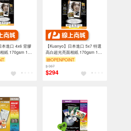
日本進口 4x6 背膠
【Kuanyo】日本進口 5x7 特選
 170gsm 100
高白超光亮面相紙 170gsm 100
70
張 /包 GB170
NT
贈OPENPOINT
$ 367
$294