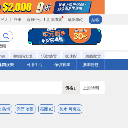
結帳
登入
註冊
會員中心
訂單查詢
購物車(0)
罐頭
促銷
整箱購划算
活動總覽
家速配
超商取貨
休閒娛樂
日用生活
傢俱寢飾
服飾鞋包
價格↓
上架時間
 防滑
亮面 噴墨
亮面 紙
防水 可機洗