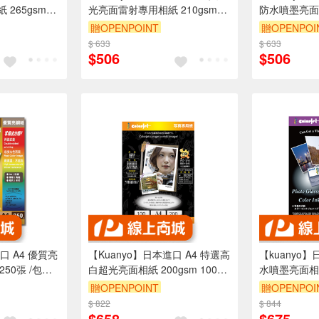
265gsm
光亮面雷射專用相紙 210gsm
防水噴墨亮面相紙
5L(沖洗店照片
100張 /包 GW210
張 /包 GBT1
贈OPENPOINT
贈OPENPOI
$ 633
$ 633
$506
$506
口 A4 優質亮
【Kuanyo】日本進口 A4 特選高
【kuanyo】
250張 /包
白超光亮面相紙 200gsm 100張
水噴墨亮面相紙 
/包 GB200
包 DS90
贈OPENPOINT
贈OPENPOI
$ 822
$ 844
$658
$675