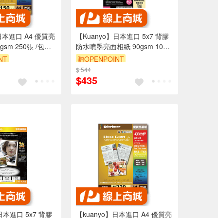
日本進口 A4 優質亮
【Kuanyo】日本進口 5x7 背膠
sm 250張 /包
防水噴墨亮面相紙 90gsm 100
張 /包 DST90
NT
贈OPENPOINT
$ 544
$435
日本進口 5x7 背膠
【kuanyo】日本進口 A4 優質亮