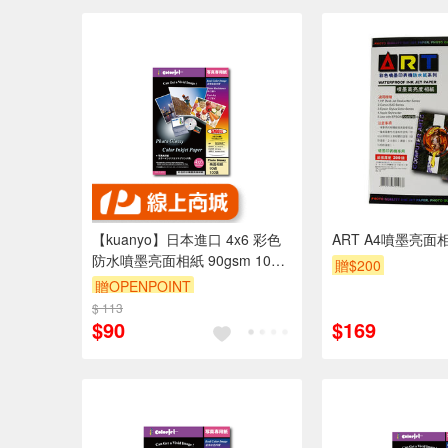
【kuanyo】日本進口 4x6 彩色
ART A4噴墨亮面相
防水噴墨亮面相紙 90gsm 100
贈$200
張 /包 DS90
贈OPENPOINT
$ 113
$90
$169