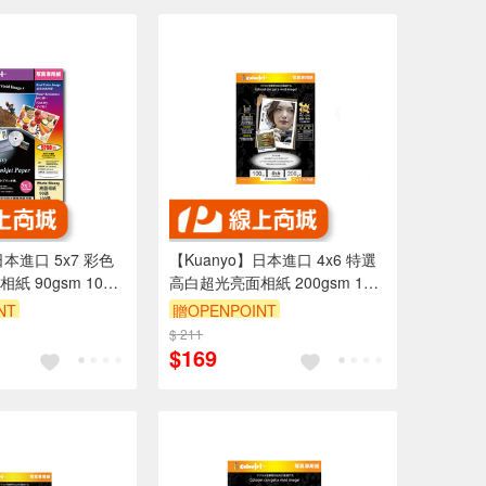
日本進口 5x7 彩色
【Kuanyo】日本進口 4x6 特選
 90gsm 100
高白超光亮面相紙 200gsm 100
張 /包 GB200
NT
贈OPENPOINT
$ 211
$169