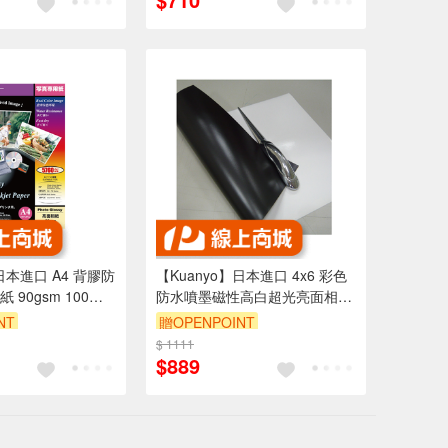
日本進口 A4 背膠防
【Kuanyo】日本進口 4x6 彩色
90gsm 100張 /
防水噴墨磁性高白超光亮面相紙
170gsm 100張 /包 CX170
NT
贈OPENPOINT
$ 1111
$889