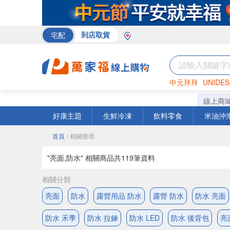
宅配
到店取貨
中元拜拜
UNIDES
米
巧克力
衛生紙
線上商
好康主題
生鮮冷凍
飲料零食
米油沖
首頁
/ 相關搜尋
"亮面,防水" 相關商品共
119
筆資料
相關分類
亮面
防水
露營用品 防水
露營 防水
防水 亮面
防水 禾季
防水 拉鍊
防水 LED
防水 後背包
亮