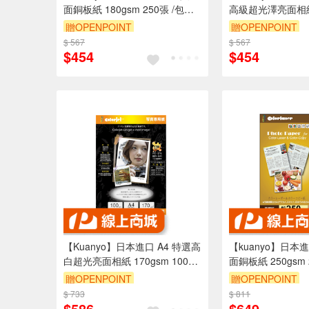
面銅板紙 180gsm 250張 /包
高級超光澤亮面相紙 
GS180
100張 /包 CS26
贈OPENPOINT
贈OPENPOINT
相同材質)
$ 567
$ 567
$454
$454
【Kuanyo】日本進口 A4 特選高
【kuanyo】日本進
白超光亮面相紙 170gsm 100張
面銅板紙 250gsm 
/包 GB170
GS250
贈OPENPOINT
贈OPENPOINT
$ 733
$ 811
$586
$649