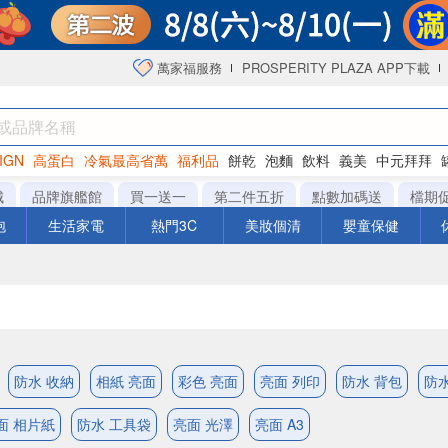
萬家福服務
PROSPERITY PLAZA APP下載
IGN
高蛋白
冷氣最高省萬
福利品
餅乾
泡麵
飲料
義美
中元拜拜
咖啡
城
品牌旗艦館
買一送一
第二件五折
點數加碼送
檔期
泡
生活家電
熱門3C
美妝個清
嬰童保健
防水 收納
相紙 亮面
彩色 亮面
亮面 列印
防水 背包
防水
面 相片紙
防水 工具袋
亮面 光澤
亮面 A3