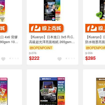
口 4x6 背膠
【Kuanyo】日本進口 3x5 R.C.
【Kuanyo】
gsm 100
高級超光澤亮面相紙 265gsm
防水噴墨亮面相紙
100張 /包 CS265L(沖洗店照片
張 /包 GBT1
贈OPENPOINT
贈OPENPOI
相同材質)
$ 278
$ 356
$222
$285