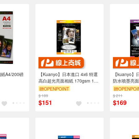
紙A4/200磅
【Kuanyo】日本進口 4x6 特選
【kuanyo】
高白超光亮面相紙 170gsm 100
防水噴墨亮面相紙
張 /包 GB170
張 /包 DS90
贈OPENPOINT
贈OPENPOI
$ 189
$ 211
$151
$169