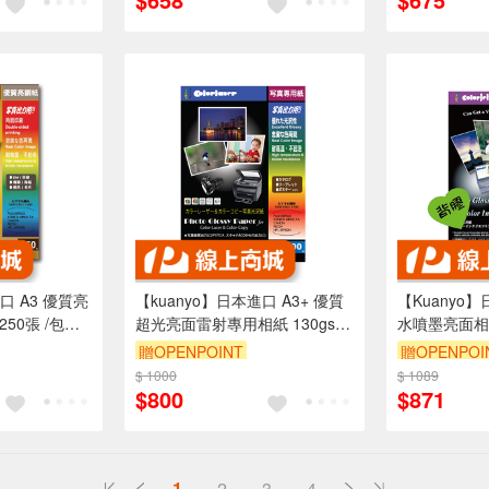
口 A3 優質亮
【kuanyo】日本進口 A3+ 優質
【Kuanyo】
250張 /包
超光亮面雷射專用相紙 130gsm
水噴墨亮面相紙 
100張 /包 GW130
包 DST90
贈OPENPOINT
贈OPENPOI
$ 1000
$ 1089
$800
$871
1
2
3
4