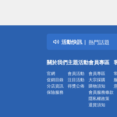
偏遠地區配
詐騙網頁！
得獎公告
活動快訊
熱門話題
銀行優惠
偏遠地區配
關於我們
主題活動
會員專區
詐騙網頁！
官網
會員活動
會員專區
促銷目錄
注目活動
大宗採購
分店資訊
得獎公佈
購物須知
保險服務
會員服務條款
隱私權政策
退貨須知