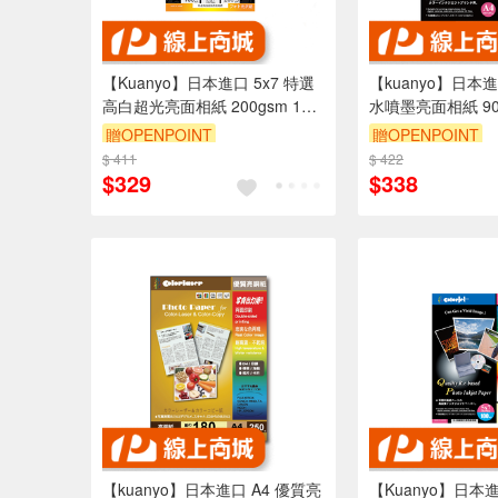
【Kuanyo】日本進口 5x7 特選
【kuanyo】日本進
高白超光亮面相紙 200gsm 100
水噴墨亮面相紙 90g
張 /包 GB200
包 DS90
贈OPENPOINT
贈OPENPOINT
$ 411
$ 422
$329
$338
【kuanyo】日本進口 A4 優質亮
【Kuanyo】日本進口