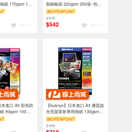
 170gsm 100
面銅板紙 220gsm 250張 /包
70
GS220
NT
贈OPENPOINT
$ 678
$542
日本進口 A3 彩色防
【kuanyo】日本進口 A3 優質超
90gsm 100張 /
光亮面雷射專用相紙 130gsm
100張 /包 GW130
NT
贈OPENPOINT
$ 888
$710