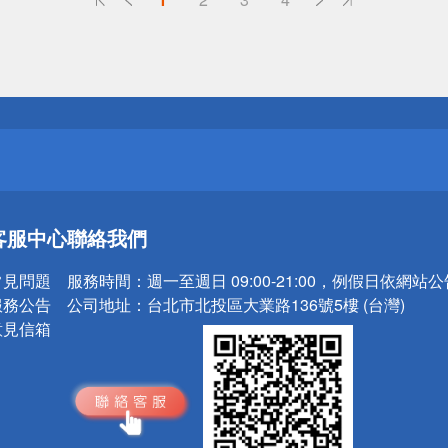
送
請小心！
送
客服中心
聯絡我們
請小心！
常見問題
服務時間：
週一至週日 09:00-21:00，例假日依網站
服務公告
公司地址：
台北市北投區大業路136號5樓 (台灣)
意見信箱