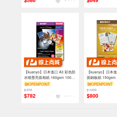
【kuanyo】日本進口 A3 彩色防
【kuanyo】日本進
水噴墨亮面相紙 160gsm 100張
面銅板紙 150gsm 
/包 DS160
GS150
贈OPENPOINT
贈OPENPOINT
$ 978
$ 1000
$782
$800