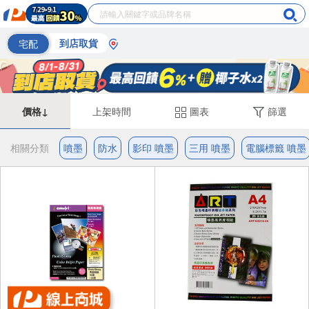
宅配
到店取貨
價格↓
上架時間
圖表
篩選
相關分類
噴墨
防水
影印 噴墨
三用 噴墨
電腦標籤 噴墨