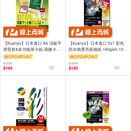
【Kuanyo】日本進口 A4 頂級平
【kuanyo】日本進口 5x7 彩色
滑雷射&多功能厚卡紙-瑪樂卡
防水噴墨亮面相紙 160gsm 100
104gsm 100張 /包 MA105
張 /包 DS160
贈OPENPOINT
贈OPENPOINT
$ 233
$ 244
$186
$195