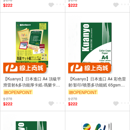
$222
$222
【Kuanyo】日本進口 A4 頂級平
【Kuanyo】日本進口 A4 彩色雷
滑雷射&多功能厚卡紙-瑪樂卡
射/影印/噴墨多功能紙 65gsm
130gsm 100張 /包 MA130
500張 /包 AS65
贈OPENPOINT
贈OPENPOINT
$ 278
$ 278
$222
$222