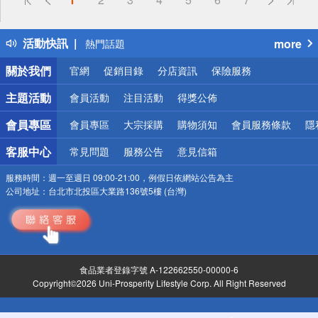
詐騙網頁！請小心！
得獎公告
活動快訊
more
熱門話題
銀行優惠
關於我們
官網
促銷目錄
分店資訊
保險服務
偏遠地區配送
詐騙網頁！請小心！
主題活動
會員活動
注目活動
得獎公佈
會員專區
會員專區
大宗採購
購物須知
會員服務條款
隱
客服中心
常見問題
服務公告
意見信箱
服務時間：
週一至週日 09:00-21:00，例假日依網站公告為主
公司地址：
台北市北投區大業路136號5樓 (台灣)
食品業者登錄字號 A-122662550-00000-6
Copyright©2026 Uni-Prosperity Lifestyle Corp. All Right Reserved