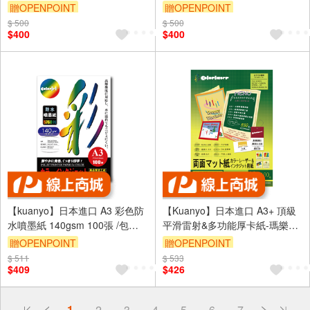
ASU150
GS150
贈OPENPOINT
贈OPENPOINT
$ 500
$ 500
$400
$400
【kuanyo】日本進口 A3 彩色防
【Kuanyo】日本進口 A3+ 頂級
水噴墨紙 140gsm 100張 /包
平滑雷射&多功能厚卡紙-瑪樂卡
BS140
104gsm 100張 /包 MA105
贈OPENPOINT
贈OPENPOINT
$ 511
$ 533
$409
$426
偏遠地區配送
1
2
3
4
5
6
7