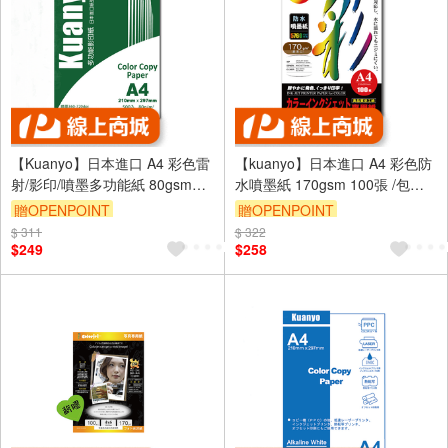
【Kuanyo】日本進口 A4 彩色雷
【kuanyo】日本進口 A4 彩色防
射/影印/噴墨多功能紙 80gsm
水噴墨紙 170gsm 100張 /包
500張 /包 AS80
BS170
贈OPENPOINT
贈OPENPOINT
$ 311
$ 322
$249
$258