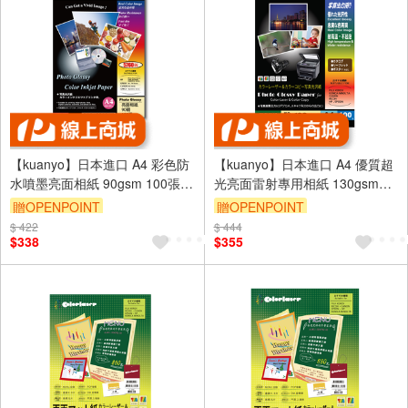
【kuanyo】日本進口 A4 彩色防
【kuanyo】日本進口 A4 優質超
水噴墨亮面相紙 90gsm 100張 /
光亮面雷射專用相紙 130gsm
包 DS90
100張 /包 GW130
贈OPENPOINT
贈OPENPOINT
$ 422
$ 444
$338
$355