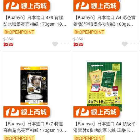
【Kuanyo】日本進口 4x6 背膠
【Kuanyo】日本進口 A4 彩色雷
防水噴墨亮面相紙 170gsm 100
射/影印/噴墨多功能紙 100gsm
張 /包 GBT170
500張 /包 ASB100
贈OPENPOINT
贈OPENPOINT
$ 356
$ 356
$285
$285
【Kuanyo】日本進口 5x7 特選
【Kuanyo】日本進口 A4 頂級平
高白超光亮面相紙 170gsm 100
滑雷射&多功能厚卡紙-瑪樂卡
張 /包 GB170
186gsm 100張 /包 MA186
贈OPENPOINT
贈OPENPOINT