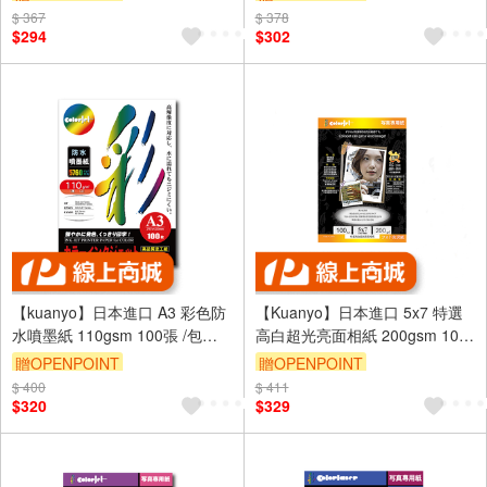
$ 367
$ 378
$294
$302
【kuanyo】日本進口 A3 彩色防
【Kuanyo】日本進口 5x7 特選
水噴墨紙 110gsm 100張 /包
高白超光亮面相紙 200gsm 100
BS110
張 /包 GB200
贈OPENPOINT
贈OPENPOINT
$ 400
$ 411
$320
$329